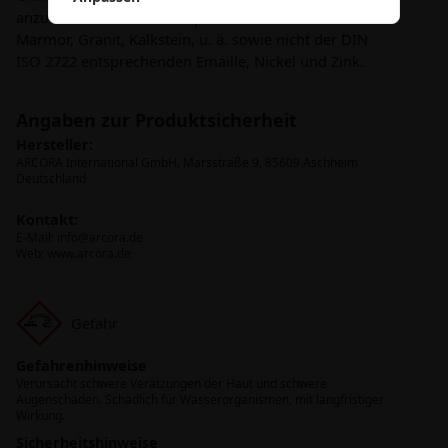
anzuwenden auf säureempfindlichen Oberflächen wie
Marmor, Granit, Kalkstein, u. ä. sowie nicht der DIN
ISO 2722 entsprechenden Emaille, Nickel und Zink.
Angaben zur Produktsicherheit
Hersteller:
ARCORA International GmbH, Marsstraße 9, 85609 Aschheim
Deutschland
Kontakt:
E-Mail:
info@arcora.de
Web: www.arcora.de
Gefahr
Gefahrenhinweise
Verursacht schwere Verätzungen der Haut und schwere
Augenschäden. Schädlich für Wasserorganismen, mit langfristiger
Wirkung.
Sicherheitshinweise