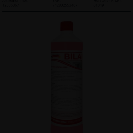
Artikelnummer:
EAN:
Hersteller Art.Nr.:
12536367
742832553407
01049