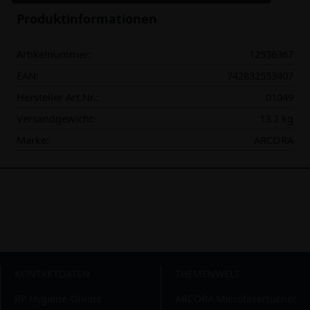
Produktinformationen
Artikelnummer:
12536367
EAN:
742832553407
Hersteller Art.Nr.:
01049
Versandgewicht:
13.2 kg
Marke:
ARCORA
KONTAKTDATEN
THEMENWELT
RP Hygiene-Online
ARCORA Microfasertücher