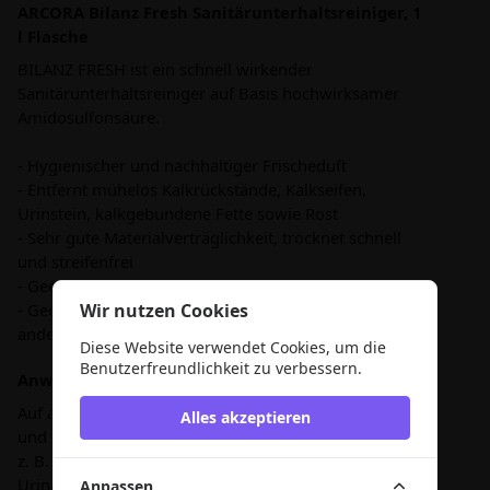
ARCORA Bilanz Fresh Sanitärunterhaltsreiniger, 1
l Flasche
BILANZ FRESH ist ein schnell wirkender
Sanitärunterhaltsreiniger auf Basis hochwirksamer
Amidosulfonsäure.
- Hygienischer und nachhaltiger Frischeduft
- Entfernt mühelos Kalkrückstände, Kalkseifen,
Urinstein, kalkgebundene Fette sowie Rost
- Sehr gute Materialverträglichkeit, trocknet schnell
und streifenfrei
- Geeignet für Schaumtrigger
- Geeignet für den Einsatz auf intaktem Chrom- und
Wir nutzen Cookies
anderen Sanitärarmaturen
Diese Website verwendet Cookies, um die
Benutzerfreundlichkeit zu verbessern.
Anwendung:
Auf allen säure- und wasserfesten Materialien, Flächen
Alles akzeptieren
und Gegenständen im Sanitärbereich anwendbar wie
z. B. Wand-/Bodenfliesen, Waschbecken, WC-Becken,
Urinale aus Keramik, Porzellan und Edelstahl. Nicht
Anpassen