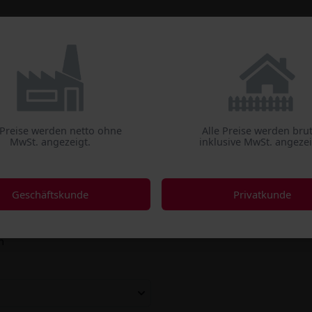
Gastro
mobil
Einweg &
Medical
Maschine
Reinigen
Deko
 Preise werden netto ohne
Alle Preise werden bru
MwSt. angezeigt.
inklusive MwSt. angezei
ektion
tionsmittel für alle Bereiche
Geschäftskunde
Privatkunde
ittel für Krankenhäuser, Kliniken, Arztpraxen, in der Altenpfleg
n