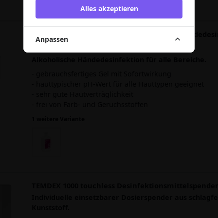
Alles akzeptieren
C 25 Händedesinfektionsgel hygienische Händedesi
Anpassen
ml Flasche
Alkoholische Händedesinfektion für alle Bereiche.
- gebrauchsfertiges Gel mit Sofortwirkung
- hauttypischer pH-Wert für alle Hauttypen geeignet
- sehr gute Hautverträglichkeit
- frei von Farb- und Geruchsstoffen
1 weitere Variante
TEMDEX 1000 touchless Desinfektionsmittelspender
Individuelle einsetzbarer Dosierspender aus schlagf
Kunststoff.