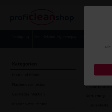
Reinigung
Desinfektion
Hygienepapier
Körperpflege
Alle
Desinf
Kategorien
Desinfek
Haut und Hände
Desinfektionsm
Flächendesinfektion
online bestelle
Gerätedesinfektion
Sortierung
Insektenvernichtung
Beliebteste