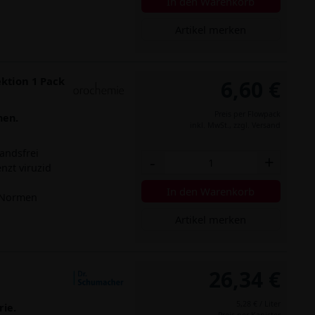
In den Warenkorb
Artikel merken
ektion 1 Pack
6,60 €
Preis per Flowpack
hen.
inkl. MwSt.,
zzgl. Versand
tandsfrei
-
+
nzt viruzid
In den Warenkorb
I-Normen
Artikel merken
26,34 €
5,28 € / Liter
rie.
Preis per Kanister