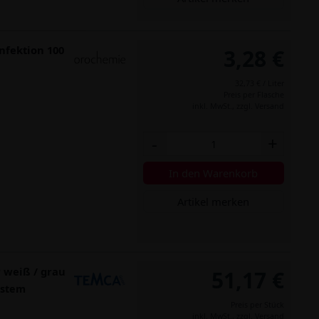
nfektion 100
3,28 €
32,73 € / Liter
Preis per Flasche
inkl. MwSt.,
zzgl. Versand
-
+
In den Warenkorb
Artikel merken
 weiß / grau
51,17 €
estem
Preis per Stück
inkl. MwSt.,
zzgl. Versand