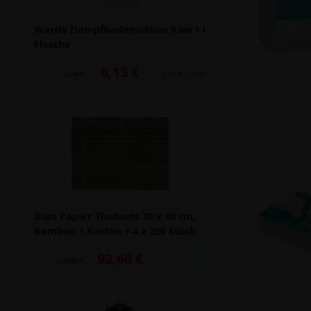
Warda Dampfbademulsion Kiwi 1 l
Flasche
6,13 €
Alter Preis: 7,94 €
7,94 €
6,13 € / Liter
Duni Papier-Tischsets 30 x 40 cm,
Bamboo 1 Karton = 4 x 250 Stück
92,66 €
Alter Preis: 114,49 €
114,49 €