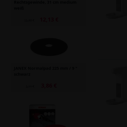
Rechtsgewinde, 31 cm medium
weiß
12,13 €
Alter Preis: 15,30 €
15,30 €
JANEX Normalpad 225 mm / 9 "
schwarz
3,86 €
Alter Preis: 5,11 €
5,11 €