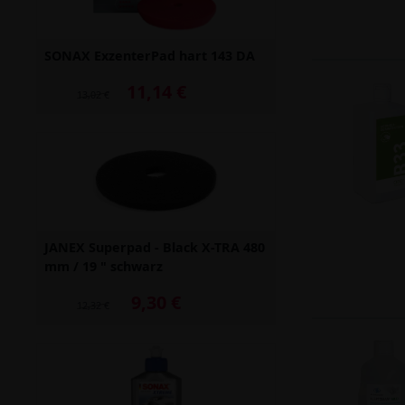
SONAX ExzenterPad hart 143 DA
11,14 €
Alter Preis: 13,02 €
13,02 €
JANEX Superpad - Black X-TRA 480
mm / 19 " schwarz
9,30 €
Alter Preis: 12,32 €
12,32 €