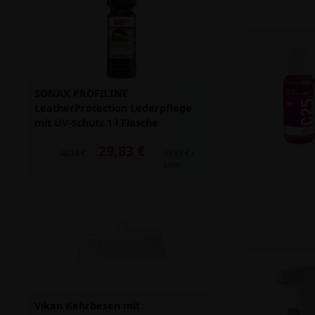
SONAX PROFILINE
LeatherProtection Lederpflege
mit UV-Schutz 1 l Flasche
29,83 €
Alter Preis: 40,14 €
40,14 €
29,83 € /
Liter
Vikan Kehrbesen mit