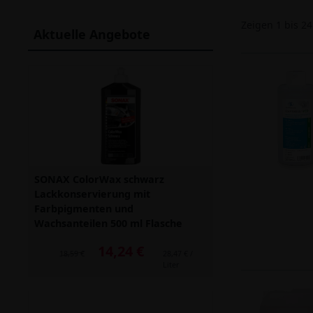
Zeigen
1
bis
24
Aktuelle Angebote
SONAX ColorWax schwarz
Lackkonservierung mit
Farbpigmenten und
Wachsanteilen 500 ml Flasche
14,24 €
Alter Preis: 18,59 €
18,59 €
28,47 € /
Liter