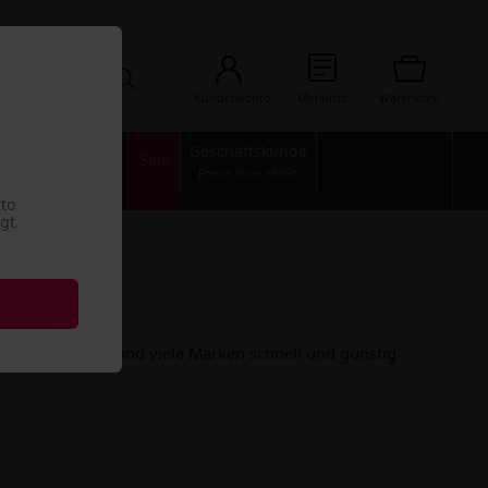
Kundenkonto
Merkliste
Warenkorb
Geschäftskunde
Privatkunden
n
Industrie
Sale
Preise ohne MwSt.
Preise mit MwSt.
tto
gt.
e. Große Auswahl und viele Marken schnell und günstig