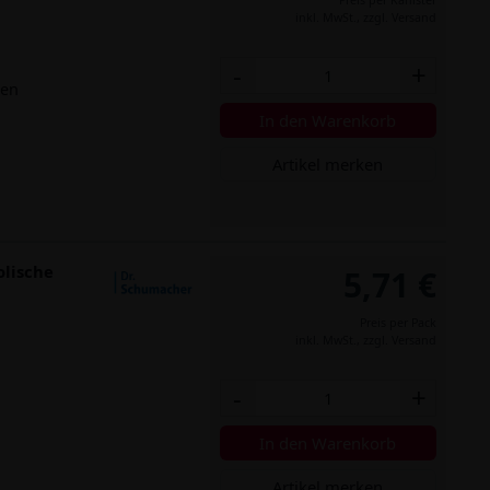
inkl. MwSt.,
zzgl. Versand
-
+
hen
In den Warenkorb
Artikel merken
olische
5,71 €
Preis per Pack
.
inkl. MwSt.,
zzgl. Versand
-
+
In den Warenkorb
Artikel merken