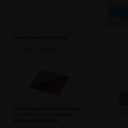
Haug Alustiel 140 cm gelb
7,67 €
Alter Preis: 9,70 €
9,70 €
Duni Zelltuch Servietten 3-lagig,
33 x 33 cm, 1/4 Falz, chestnut 1
Karton = 4 x 250 Stück