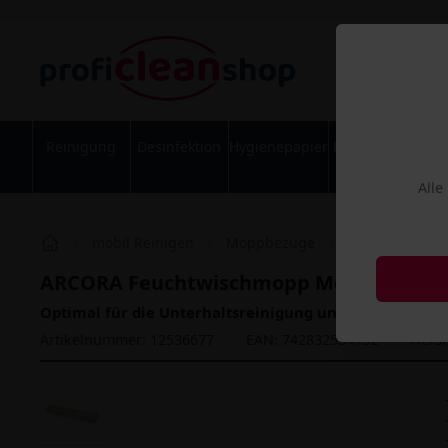
Reinigung
Desinfektion
Hygienepapier
Körperpflege
Alle
mobil Reinigen
Moppbezüge
Baumwollmöp
ARCORA Feuchtwischmopp Moppbezug a
Optimal für die Unterhaltsreinigung und Feuchtreinig
Artikelnummer: 12536677
EAN: 742832554152
Herst