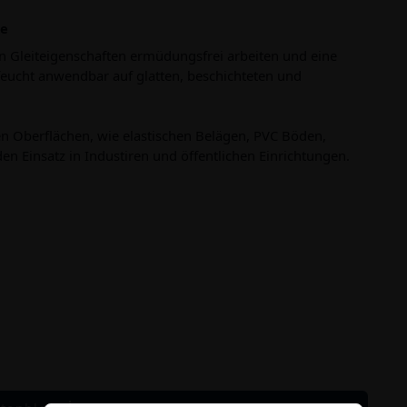
le
leiteigenschaften ermüdungsfrei arbeiten und eine
feucht anwendbar auf glatten, beschichteten und
en Oberflächen, wie elastischen Belägen, PVC Böden,
n Einsatz in Industiren und öffentlichen Einrichtungen.