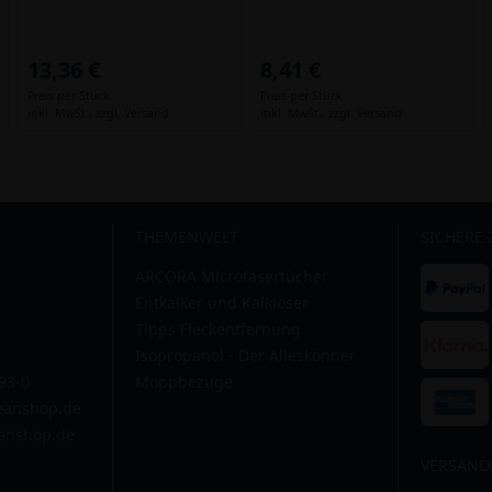
13,36 €
8,41 €
Preis per Stück
Preis per Stück
inkl. MwSt.,
zzgl. Versand
inkl. MwSt.,
zzgl. Versand
THEMENWELT
SICHERE
ARCORA Microfasertücher
Entkalker und Kalklöser
Tipps Fleckentfernung
Isopropanol - Der Alleskönner
593-0
Moppbezüge
leanshop.de
anshop.de
VERSAND