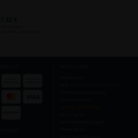
7,82 €
Preis per Stück
inkl. MwSt.,
zzgl. Versand
 ZAHLUNG
RECHTLICHES
Impressum
AGB und Kundeninformation
Datenschutzerklärung
Widerrufsrecht
Vertrag widerrufen
Zahlungs &
Versandbedingungen
Hinweise zur
PARTNER
Batterieentsorgung