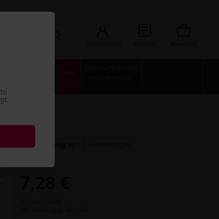
Kundenkonto
Merkliste
Warenkorb
Geschäftskunde
Privatkunden
n
Industrie
Sale
Preise ohne MwSt.
Preise mit MwSt.
tto
gt.
Versandfertig in:
1-2 Arbeitstagen
7,28 €
Preis per Stück
inkl. MwSt.,
zzgl. Versand