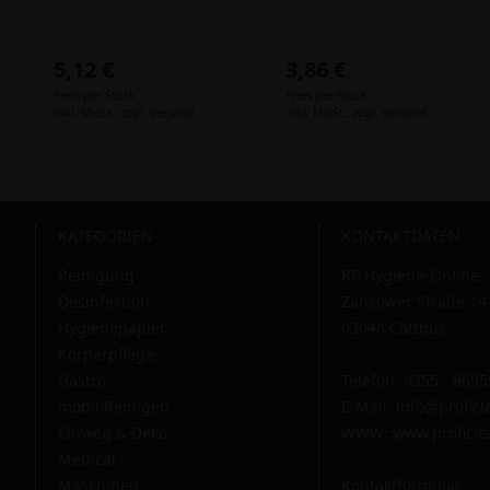
5,12 €
3,86 €
Preis per Stück
Preis per Stück
inkl. MwSt.,
zzgl. Versand
inkl. MwSt.,
zzgl. Versand
KATEGORIEN
KONTAKTDATEN
Reinigung
RP Hygiene-Online
Desinfektion
Zahsower Straße 14
Hygienepapier
03046 Cottbus
Körperpflege
Gastro
Telefon: 0355 - 869
mobil Reinigen
E-Mail:
info@profic
Einweg & Deko
WWW: www.proficle
Medical
Maschinen
Kontaktformular