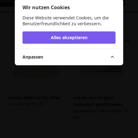
tenblatt
Wir nutzen Cookies
Diese Website verwendet Cookies, um die
Benutzerfreundlichkeit zu verbessern.
Alles akzeptieren
Anpassen
meiko topmop fix offen
meiko micro plus
mit Lasche 50 cm
topmop® geschlossen
Baumwolle / Microfaser 50
cm