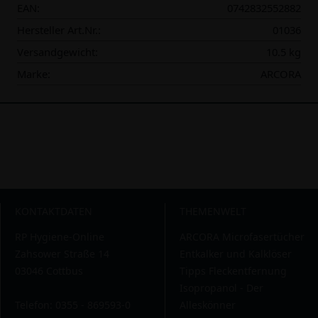
EAN:
0742832552882
Hersteller Art.Nr.:
01036
Versandgewicht:
10.5 kg
Marke:
ARCORA
KONTAKTDATEN
THEMENWELT
RP Hygiene-Online
ARCORA Microfasertücher
Zahsower Straße 14
Entkalker und Kalklöser
03046 Cottbus
Tipps Fleckentfernung
Isopropanol - Der
Telefon: 0355 - 869593-0
Alleskönner