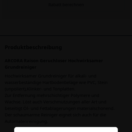
Rabatt berechnen
Produktbeschreibung
ARCORA Raison Geruchloser Hochwirksamer
Grundreiniger
Hochwirksamer Grundreiniger für alkali- und
wasserbeständige Hartbodenbeläge wie PVC, Stein
(unpoliert),Klinker- und Tonplatten.
Zur Entfernung mehrschichtiger Polymere und
Wachse. Löst auch Verschmutzungen aller Art und
beseitigt Öl- und Fettablagerungen materialschonend.
Der schaumarme Reiniger eignet sich auch für die
Automatenreinigung.