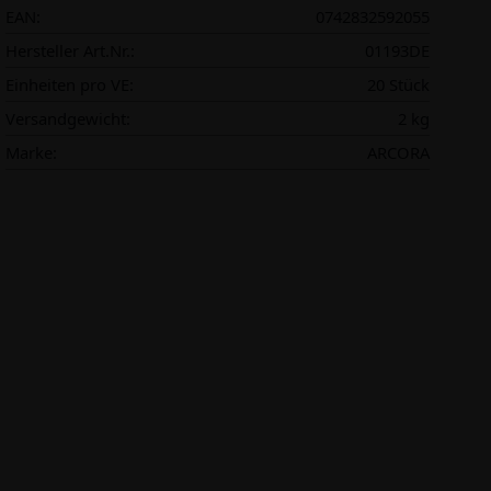
EAN:
0742832592055
Hersteller Art.Nr.:
01193DE
Einheiten pro VE:
20 Stück
Versandgewicht:
2 kg
Marke:
ARCORA