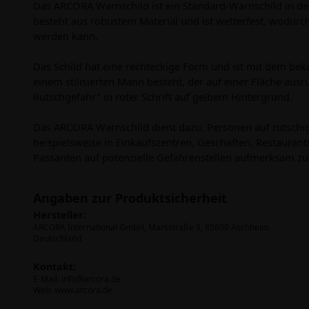
Das ARCORA Warnschild ist ein Standard-Warnschild in de
besteht aus robustem Material und ist wetterfest, wodur
werden kann.
Das Schild hat eine rechteckige Form und ist mit dem be
einem stilisierten Mann besteht, der auf einer Fläche ausr
Rutschgefahr" in roter Schrift auf gelbem Hintergrund.
Das ARCORA Warnschild dient dazu, Personen auf rutschig
beispielsweise in Einkaufszentren, Geschäften, Restaurant
Passanten auf potenzielle Gefahrenstellen aufmerksam z
Angaben zur Produktsicherheit
Hersteller:
ARCORA International GmbH, Marsstraße 9, 85609 Aschheim
Deutschland
Kontakt:
E-Mail:
info@arcora.de
Web: www.arcora.de