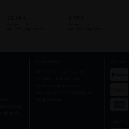
72,56 €
2,19 €
Preis per Stück
Preis per Stück
inkl. MwSt.,
zzgl. Versand
inkl. MwSt.,
zzgl. Versand
THEMENWELT
SICHERE
ARCORA Microfasertücher
Entkalker und Kalklöser
Tipps Fleckentfernung
Isopropanol - Der Alleskönner
593-0
Moppbezüge
leanshop.de
anshop.de
VERSAND