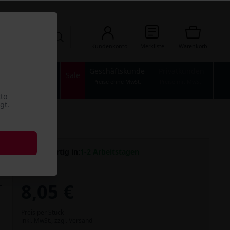
Kundenkonto
Merkliste
Warenkorb
Geschäftskunde
Privatkunden
n
Industrie
Sale
Preise ohne MwSt.
Preise mit MwSt.
tto
gt.
Versandfertig in:
1-2 Arbeitstagen
8,05 €
Preis per Stück
inkl. MwSt.,
zzgl. Versand