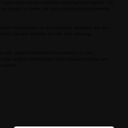
r Farbe Gelb mit dem Hinweis "Achtung Rutschgefahr". Es
ch es sowohl im Innen- als auch Außenbereich verwendet
kannten Piktogramm für Rutschgefahr versehen, das aus
utscht. Darüber befindet sich der Text "Achtung
e oder glatte Oberflächen hinzuweisen. Es kann
s oder anderen öffentlichen Orten platziert werden, um
u machen