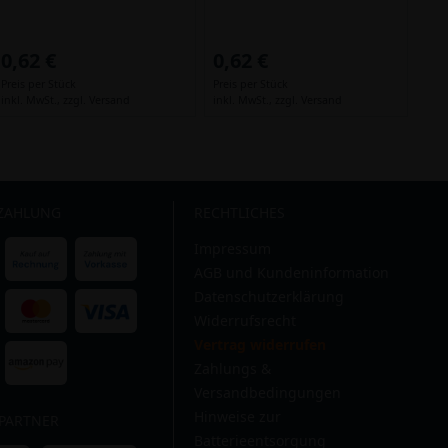
0,62 €
0,62 €
Preis per Stück
Preis per Stück
inkl. MwSt.,
zzgl. Versand
inkl. MwSt.,
zzgl. Versand
 ZAHLUNG
RECHTLICHES
Impressum
AGB und Kundeninformation
Datenschutzerklärung
Widerrufsrecht
Vertrag widerrufen
Zahlungs &
Versandbedingungen
Hinweise zur
PARTNER
Batterieentsorgung