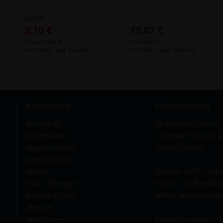
2,22 €
2,10 €
19,07 €
Preis per Stück
Preis per Stück
inkl. MwSt.,
zzgl. Versand
inkl. MwSt.,
zzgl. Versand
KATEGORIEN
KONTAKTDATEN
Reinigung
RP Hygiene-Online
Desinfektion
Zahsower Straße 14
Hygienepapier
03046 Cottbus
Körperpflege
Gastro
Telefon: 0355 - 869
mobil Reinigen
E-Mail:
info@profic
Einweg & Deko
WWW: www.proficle
Medical
Maschinen
Kontaktformular