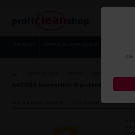
Reinigung
Desinfektion
Hygienepapier
Körperpflege
Alle
mobil Reinigen
Wagen
Warnschilder
AR
ARCORA Warnschild Standard gelb Acht
Artikelnummer: 12634887
EAN: 0742832592055
Hers
- nor
- Hin
- kom