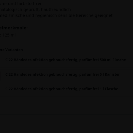
üm- und farbstofffrei
matologisch geprüft, hautfreundlich
 medizinische und hygienisch sensible Bereiche geeignet
kelmerkmale:
:
125 ml
ere Varianten
C 22 Händedesinfektion gebrauchsfertig, parfümfrei 500 ml Flasche
C 22 Händedesinfektion gebrauchsfertig, parfümfrei 5 l Kanister
C 22 Händedesinfektion gebrauchsfertig, parfümfrei 1 l Flasche