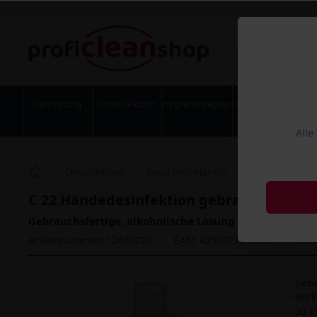
Reinigung
Desinfektion
Hygienepapier
Körperpflege
Alle
Desinfektion
Haut und Hände
Händedesinfe
C 22 Händedesinfektion gebrauchsfertig,
Gebrauchsfertige, alkoholische Lösung zur hygienisc
Artikelnummer: 12680728
EAN: 4250327911978
Hers
- Geb
- Wir
- 30 S