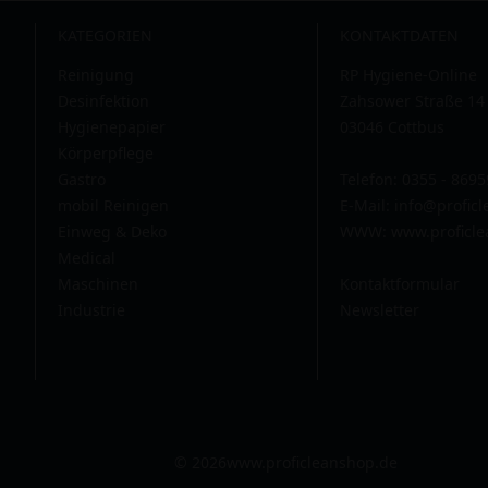
KATEGORIEN
KONTAKTDATEN
Reinigung
RP Hygiene-Online
Desinfektion
Zahsower Straße 14
Hygienepapier
03046 Cottbus
Körperpflege
Gastro
Telefon: 0355 - 869
mobil Reinigen
E-Mail:
info@profic
Einweg & Deko
WWW: www.proficle
Medical
Maschinen
Kontaktformular
Industrie
Newsletter
© 2026
www.proficleanshop.de