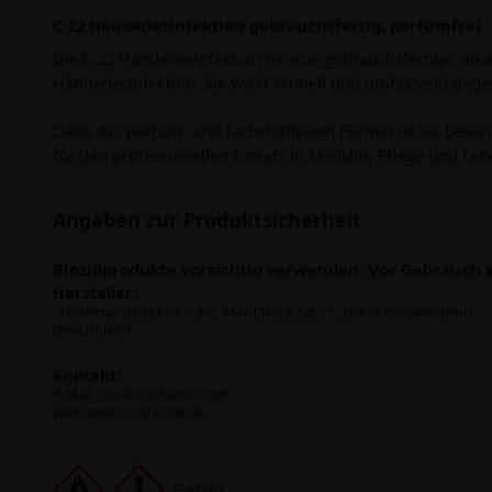
C 22 Händedesinfektion gebrauchsfertig, parfümfrei
Die C 22 Händedesinfektion ist eine gebrauchsfertige, al
Händedesinfektion. Sie wirkt schnell und umfassend gegen 
Dank der parfüm- und farbstofffreien Formel ist sie beson
für den professionellen Einsatz in Medizin, Pflege und Le
Angaben zur Produktsicherheit
Biozidprodukte vorsichtig verwenden. Vor Gebrauch s
Hersteller:
orochemie GmbH + Co. KG, Max-Planck-Str. 27, 70806 Kornwestheim
Deutschland
Kontakt:
E-Mail:
info@orochemie.com
Web: www.orochemie.de
Gefahr