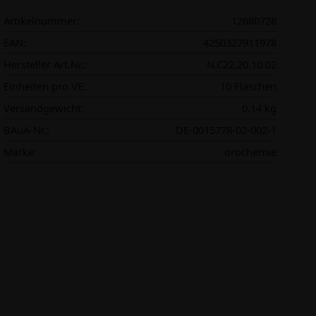
Artikelnummer:
12680728
EAN:
4250327911978
Hersteller Art.Nr.:
N.C22.20.10.02
Einheiten pro VE:
10 Flaschen
Versandgewicht:
0.14 kg
BAuA-Nr.:
DE-0015778-02-002-1
Marke:
orochemie