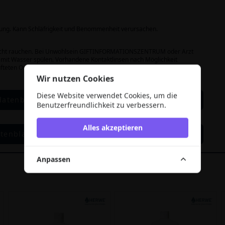
zung. Kann Schläfrigkeit und Benommenheit verursachen.
n nicht rauchen. Bei Unwohlsein GIFTINFORMATIONSZENTRUM oder Arzt
it Wasser spülen. Vorhandene Kontaktlinsen nach Möglichkeit
fteten Ort aufbewahren. Inhalt / Behälter … zuführen.
Wir nutzen Cookies
Diese Website verwendet Cookies, um die
datenblatt
Benutzerfreundlichkeit zu verbessern.
Alles akzeptieren
tenblatt
Anpassen