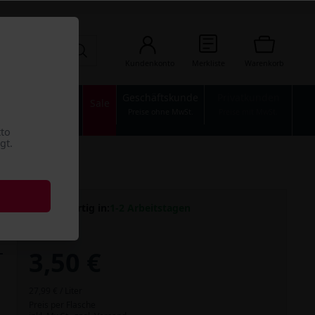
Kundenkonto
Merkliste
Warenkorb
Geschäftskunde
Privatkunden
n
Industrie
Sale
Preise ohne MwSt.
Preise mit MwSt.
tto
gt.
Versandfertig in:
1-2 Arbeitstagen
3,50 €
27,99 € / Liter
Preis per Flasche