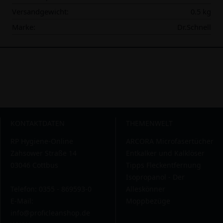
Versandgewicht:
0.5 kg
Marke:
Dr.Schnell
KONTAKTDATEN
THEMENWELT
RP Hygiene-Online
ARCORA Microfasertücher
Zahsower Straße 14
Entkalker und Kalklöser
03046 Cottbus
Tipps Fleckentfernung
Isopropanol - Der
Telefon: 0355 - 869593-0
Alleskönner
E-Mail:
Moppbezüge
info@proficleanshop.de