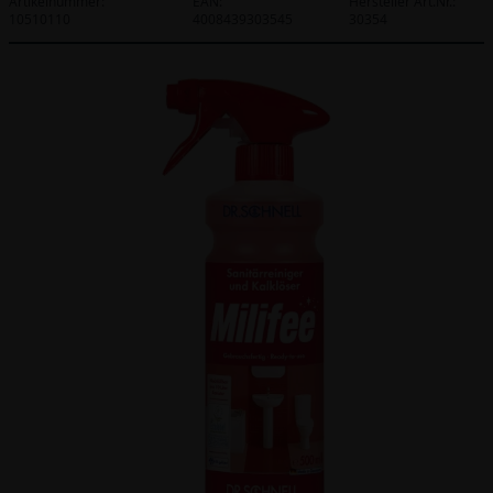
Artikelnummer:
EAN:
Hersteller Art.Nr.:
10510110
4008439303545
30354