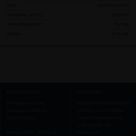
EAN:
4028163027739
Hersteller Art.Nr.:
3027730
Versandgewicht:
10.5 kg
Marke:
ECOLAB
KONTAKTDATEN
THEMENWELT
RP Hygiene-Online
ARCORA Microfasertücher
Zahsower Straße 14
Entkalker und Kalklöser
03046 Cottbus
Tipps Fleckentfernung
Isopropanol - Der
Telefon: 0355 - 869593-0
Alleskönner