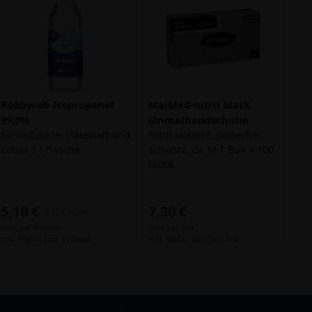
Robbyrob Isopropanol
MaiMed-nitril black
99,9%
Einmalhandschuhe
für Industrie, Haushalt und
Nitril unsteril, puderfrei,
Labor 1 l Flasche
schwarz, Gr. M 1 Box = 100
Stück
5,10 €
7,30 €
5,10 € / Liter
Preis per Flasche
Preis per Box
inkl. MwSt.,
zzgl. Versand
inkl. MwSt.,
zzgl. Versand