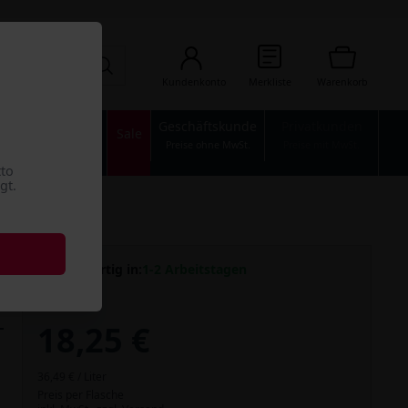
Kundenkonto
Merkliste
Warenkorb
Geschäftskunde
Privatkunden
n
Industrie
Sale
Preise ohne MwSt.
Preise mit MwSt.
tto
gt.
Versandfertig in:
1-2 Arbeitstagen
18,25 €
36,49 € / Liter
Preis per Flasche