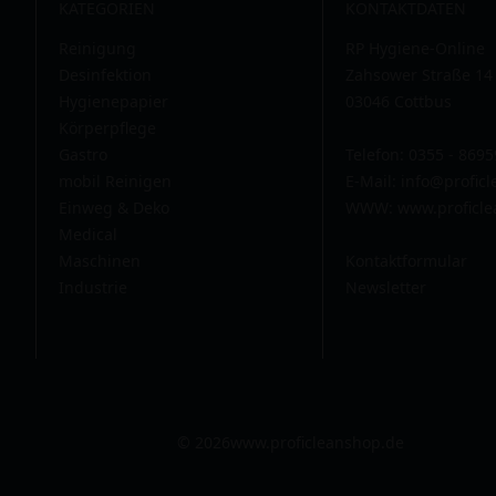
KATEGORIEN
KONTAKTDATEN
Reinigung
RP Hygiene-Online
Desinfektion
Zahsower Straße 14
Hygienepapier
03046 Cottbus
Körperpflege
Gastro
Telefon: 0355 - 869
mobil Reinigen
E-Mail:
info@profic
Einweg & Deko
WWW: www.proficle
Medical
Maschinen
Kontaktformular
Industrie
Newsletter
© 2026
www.proficleanshop.de