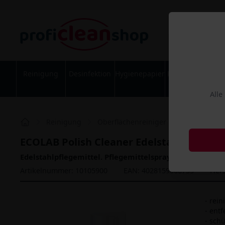
Reinigung
Desinfektion
Hygienepapier
Körperpflege
Alle
Reinigung
Oberflächenreiniger
Edelstahlpfl
ECOLAB Polish Cleaner Edelstahlpflege 5
Edelstahlpflegemittel. Pflegemittelspray für alle Edels
Artikelnummer: 10105900
EAN: 4028159006755
Hers
- rein
- ent
- sch