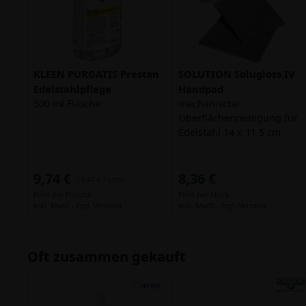
KLEEN PURGATIS Prestan
SOLUTION Solugloss IV
Edelstahlpflege
Handpad
500 ml Flasche
mechanische
Oberflächenreinigung für
Edelstahl 14 x 11,5 cm
9,74 €
8,36 €
19,47 € / Liter
Preis per Flasche
Preis per Stück
inkl. MwSt.,
zzgl. Versand
inkl. MwSt.,
zzgl. Versand
Oft zusammen gekauft