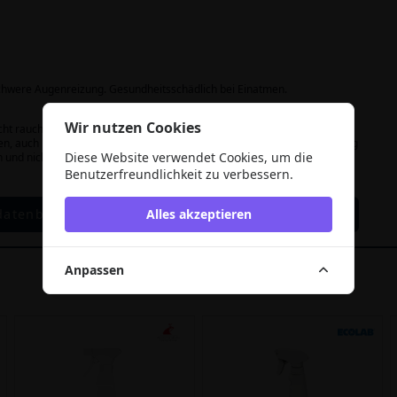
chwere Augenreizung. Gesundheitsschädlich bei Einatmen.
Wir nutzen Cookies
nicht rauchen. Nicht gegen offene Flamme oder andere Zündquelle
nen, auch nicht nach der Verwendung. Schutzhandschuhe / Schutzkleidung
Diese Website verwendet Cookies, um die
n und nicht Temperaturen von mehr als 50 °C aussetzen.
Benutzerfreundlichkeit zu verbessern.
Alles akzeptieren
datenblatt
Anpassen