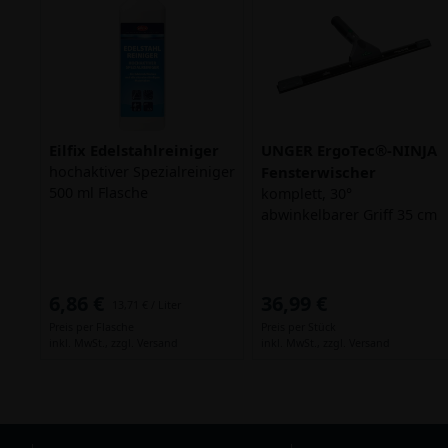
Eilfix Edelstahlreiniger
UNGER ErgoTec®-NINJA
hochaktiver Spezialreiniger
Fensterwischer
500 ml Flasche
komplett, 30°
abwinkelbarer Griff 35 cm
6,86 €
36,99 €
13,71 € / Liter
Preis per Flasche
Preis per Stück
inkl. MwSt.,
zzgl. Versand
inkl. MwSt.,
zzgl. Versand