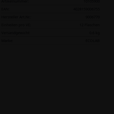
Artikelnummer:
10105900
EAN:
4028159006755
Hersteller Art.Nr.:
9006770
Einheiten pro VE:
12 Flaschen
Versandgewicht:
0.6 kg
Marke:
ECOLAB