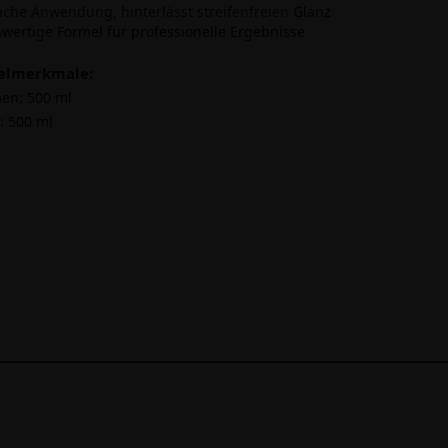
fache Anwendung, hinterlässt streifenfreien Glanz
hwertige Formel für professionelle Ergebnisse
kelmerkmale:
en:
500 ml
:
500 ml