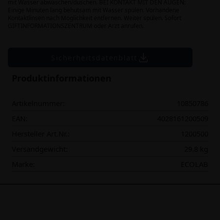
mit Wasser abwaschen/duschen. BEI KONTAKT MIT DEN AUGEN:
Einige Minuten lang behutsam mit Wasser spülen. Vorhandene
Kontaktlinsen nach Möglichkeit entfernen. Weiter spülen. Sofort
GIFTINFORMATIONSZENTRUM oder Arzt anrufen.
Sicherheitsdatenblatt
Produktinformationen
Artikelnummer:
10850786
EAN:
4028161200509
Hersteller Art.Nr.:
1200500
Versandgewicht:
29.8 kg
Marke:
ECOLAB