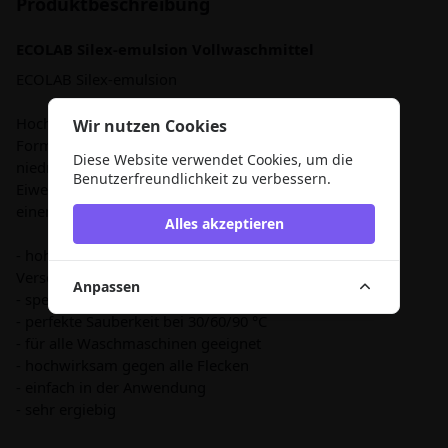
Produktbeschreibung
ECOLAB Silex-emulsion Vollwaschmittel
ECOLAB Silex-emulsion
Hochkonzentriertes Alleinwaschmittel, kraftvolle
Wir nutzen Cookies
Formulierung, optimale Ergebnisse schon bei
Diese Website verwendet Cookies, um die
niedrigen Temperaturen, löst Fett, Öl und
Benutzerfreundlichkeit zu verbessern.
Eiweißflecken, verleiht weißer Wäsche Leuchtkraft und
einen frischen, sauberen Duft, sanft zu allen Textilien.
Alles akzeptieren
- hohe Waschkraftreserve für stärkste
Verschmutzungen
Anpassen
- spezielle Substanzen für Fasertiefe Pflege
- perfekte Sauberkeit bei 30/60/90 °C
- für alle Waschmaschinen geeignet
- hochwirksam gegen alle Flecken
- einfach in der Anwendung
- sehr ergiebig