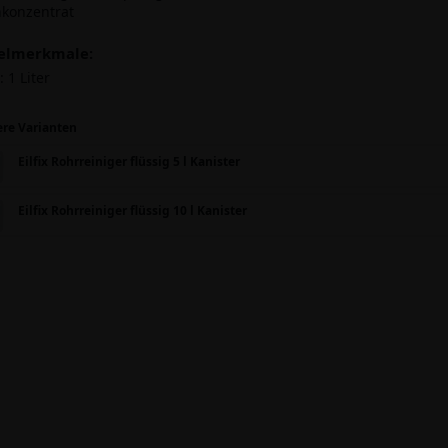
hkonzentrat
kelmerkmale:
:
1 Liter
ere Varianten
Eilfix Rohrreiniger flüssig 5 l Kanister
Eilfix Rohrreiniger flüssig 10 l Kanister