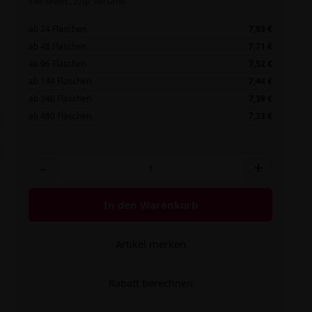
inkl. MwSt.,
zzgl. Versand
ab 24 Flaschen
7,93 €
ab 48 Flaschen
7,71 €
ab 96 Flaschen
7,52 €
ab 144 Flaschen
7,44 €
ab 240 Flaschen
7,39 €
ab 480 Flaschen
7,33 €
-
+
In den Warenkorb
Artikel merken
Rabatt berechnen