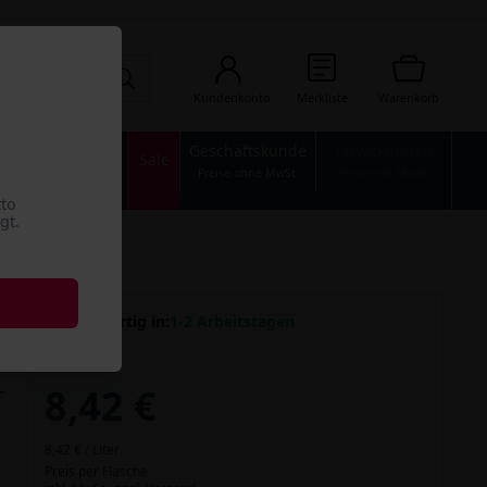
Kundenkonto
Merkliste
Warenkorb
Geschäftskunde
Privatkunden
n
Industrie
Sale
Preise ohne MwSt.
Preise mit MwSt.
tto
gt.
Versandfertig in:
1-2 Arbeitstagen
8,42 €
8,42 € / Liter
Preis per Flasche