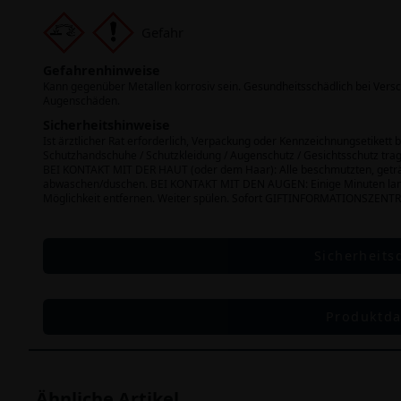
Gefahr
Gefahrenhinweise
Kann gegenüber Metallen korrosiv sein. Gesundheitsschädlich bei Ver
Augenschäden.
Sicherheitshinweise
Ist ärztlicher Rat erforderlich, Verpackung oder Kennzeichnungsetikett b
Schutzhandschuhe / Schutzkleidung / Augenschutz / Gesichtsschutz tr
BEI KONTAKT MIT DER HAUT (oder dem Haar): Alle beschmutzten, geträn
abwaschen/duschen. BEI KONTAKT MIT DEN AUGEN: Einige Minuten lang
Möglichkeit entfernen. Weiter spülen. Sofort GIFTINFORMATIONSZENTR
Sicherheits
Produktda
Ähnliche Artikel