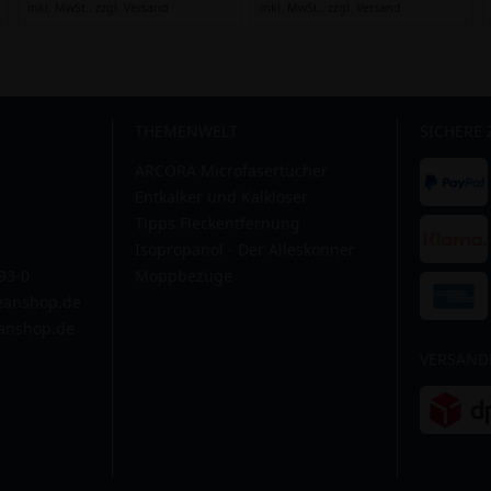
inkl. MwSt.,
zzgl. Versand
inkl. MwSt.,
zzgl. Versand
THEMENWELT
SICHERE
ARCORA Microfasertücher
Entkalker und Kalklöser
Tipps Fleckentfernung
Isopropanol - Der Alleskönner
593-0
Moppbezüge
leanshop.de
anshop.de
VERSAND