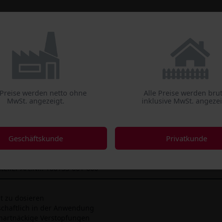
Gastro
mobil
Einweg &
Medical
Maschine
Reinigen
Deko
 Preise werden netto ohne
Alle Preise werden bru
MwSt. angezeigt.
inklusive MwSt. angezei
x Rohrreiniger
Geschäftskunde
Privatkunde
professionellen Einsatz in der Großküche.
teller Art.Nr.: 100133-001-000
ht zu dosieren
tschaftlich in der Anwendung
t hartnäckige Verstopfungen