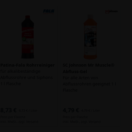
Patina-Fala Rohrreiniger
SC Johnson Mr Muscle®
für alkalibeständige
Abfluss-Gel
Abflussrohre und Siphons
Für alle Arten von
1 l Flasche
Abflussrohren geeignet 1 l
Flasche
8,73 €
4,79 €
8,73 € / Liter
4,79 € / Liter
Preis per Flasche
Preis per Flasche
inkl. MwSt.,
zzgl. Versand
inkl. MwSt.,
zzgl. Versand