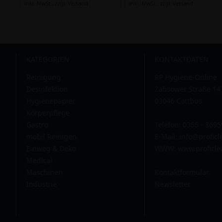
inkl. MwSt.,
zzgl. Versand
inkl. MwSt.,
zzgl. Versand
KATEGORIEN
KONTAKTDATEN
Reinigung
RP Hygiene-Online
Desinfektion
Zahsower Straße 14
Hygienepapier
03046 Cottbus
Körperpflege
Gastro
Telefon: 0355 - 869
mobil Reinigen
E-Mail:
info@profic
Einweg & Deko
WWW: www.proficle
Medical
Maschinen
Kontaktformular
Industrie
Newsletter