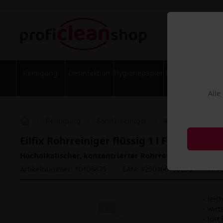
Reinigung
Desinfektion
Hygienepapier
Körperpflege
Alle
Reinigung
Sanitärreiniger
Rohrfrei
Eilfi
Eilfix Rohrreiniger flüssig 1 l Flasche
Hochalkalischer, konzentrierter Rohrreiniger für den 
Artikelnummer: 10105875
EAN: 4250466430255
Hers
- leic
- wir
- lös