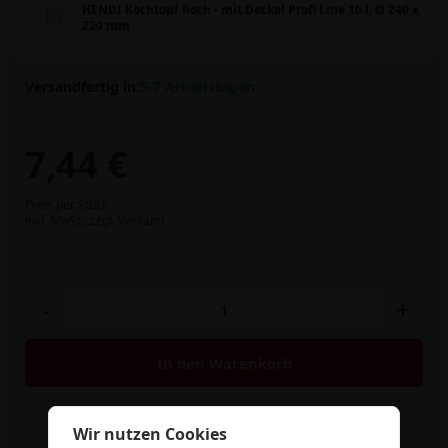
HENDI Kochtopf hoch - mit Deckel Profi Line 10 l, Ø 240 x
220 mm
Versandfertig in:
5-7 Arbeitstagen
7,44 €
Preis per Stück
inkl. MwSt.,
zzgl. Versand
-
+
In den Warenkorb
Artikel merken
Wir nutzen Cookies