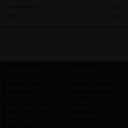
Versandgewicht:
0.15 kg
Marke:
HENDI
KONTAKTDATEN
THEMENWELT
RP Hygiene-Online
ARCORA Microfasertücher
Zahsower Straße 14
Entkalker und Kalklöser
03046 Cottbus
Tipps Fleckentfernung
Isopropanol - Der
Telefon: 0355 - 869593-0
Alleskönner
E-Mail:
Moppbezüge
info@proficleanshop.de