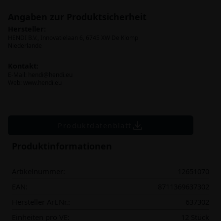
Angaben zur Produktsicherheit
Hersteller:
HENDI B.V., Innovatielaan 6, 6745 XW De Klomp
Niederlande
Kontakt:
E-Mail:
hendi@hendi.eu
Web: www.hendi.eu
Produktdatenblatt
Produktinformationen
Artikelnummer:
12651070
EAN:
8711369637302
Hersteller Art.Nr.:
637302
Einheiten pro VE:
12 Stück