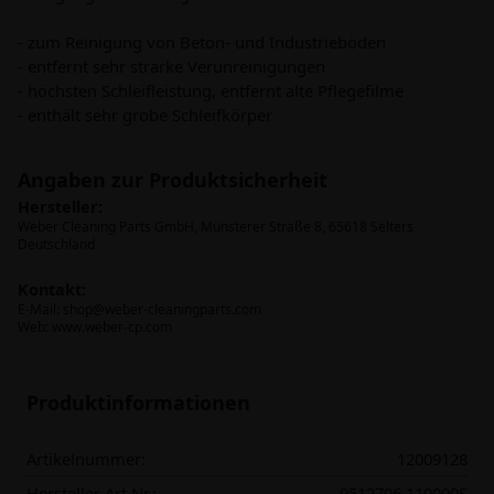
- zum Reinigung von Beton- und Industrieböden
- entfernt sehr strarke Verunreinigungen
- höchsten Schleifleistung, entfernt alte Pflegefilme
- enthält sehr grobe Schleifkörper
Angaben zur Produktsicherheit
Hersteller:
Weber Cleaning Parts GmbH, Münsterer Straße 8, 65618 Selters
Deutschland
Kontakt:
E-Mail:
shop@weber-cleaningparts.com
Web: www.weber-cp.com
Produktinformationen
Artikelnummer:
12009128
Hersteller Art.Nr.:
9512706.110000S