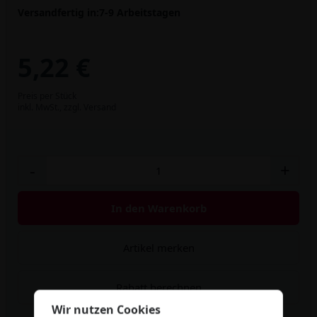
Versandfertig in:
7-9 Arbeitstagen
5,22 €
Preis per Stück
inkl. MwSt.,
zzgl. Versand
-
+
In den Warenkorb
Artikel merken
Rabatt berechnen
Wir nutzen Cookies