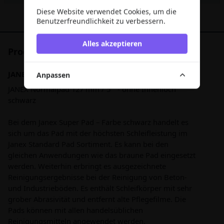
Diese Website verwendet Cookies, um die
Benutzerfreundlichkeit zu verbessern.
Alles akzeptieren
Produktbeschreibung
JANEX Normalpad 127 mm / 5 " - ohne Innenloch
Anpassen
JANEX Normalpad 127 mm / 5 " - ohne Innenloch
schwarz
Bei dem Janex Super Pad – Farbe schwarz handelt es
sich um das Pad mit der höchsten Schleifleistung im
Janex Standard Pad Sortiment. Es kann bei den
gleichen Anwendungen wie das braune Pad eingesetzt
werden. Weiterhin erbringt es ausgezeichnete
Reinigungsergebnisse bei der Reinigung von Beton-
und Industrieböden. Es enthält Schleifkörper mit sehr
grober Abrasivität und entfernt alte Pflegefilme. Die
Pads können mit allen handelsüblichen
Reinigungsmitteln angewendet werden.