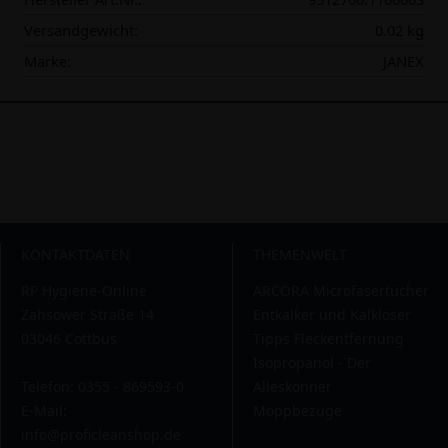
Versandgewicht:
0.02 kg
Marke:
JANEX
KONTAKTDATEN
THEMENWELT
RP Hygiene-Online
ARCORA Microfasertücher
Zahsower Straße 14
Entkalker und Kalklöser
03046 Cottbus
Tipps Fleckentfernung
Isopropanol - Der
Telefon: 0355 - 869593-0
Alleskönner
E-Mail:
Moppbezüge
info@proficleanshop.de