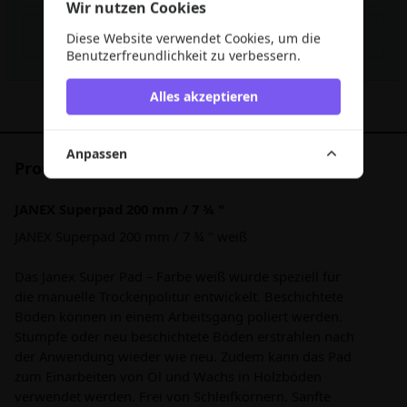
Wir nutzen Cookies
Rabatt berechnen
Diese Website verwendet Cookies, um die
Benutzerfreundlichkeit zu verbessern.
Alles akzeptieren
Anpassen
Produktbeschreibung
JANEX Superpad 200 mm / 7 ¾ "
JANEX Superpad 200 mm / 7 ¾ " weiß
Das Janex Super Pad – Farbe weiß wurde speziell für
die manuelle Trockenpolitur entwickelt. Beschichtete
Böden können in einem Arbeitsgang poliert werden.
Stumpfe oder neu beschichtete Böden erstrahlen nach
der Anwendung wieder wie neu. Zudem kann das Pad
zum Einarbeiten von Öl und Wachs in Holzböden
verwendet werden. Frei von Schleifkörnern. Sanfte