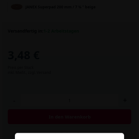
JANEX Superpad 200 mm / 7 ¾ " beige
Versandfertig in:
1-2 Arbeitstagen
3,48 €
Preis per Stück
inkl. MwSt.,
zzgl. Versand
-
+
In den Warenkorb
Artikel merken