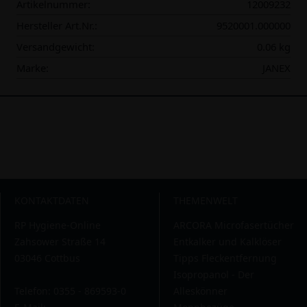
Artikelnummer:
12009232
Hersteller Art.Nr.:
9520001.000000
Versandgewicht:
0.06 kg
Marke:
JANEX
KONTAKTDATEN
THEMENWELT
RP Hygiene-Online
ARCORA Microfasertücher
Zahsower Straße 14
Entkalker und Kalklöser
03046 Cottbus
Tipps Fleckentfernung
Isopropanol - Der
Telefon: 0355 - 869593-0
Alleskönner