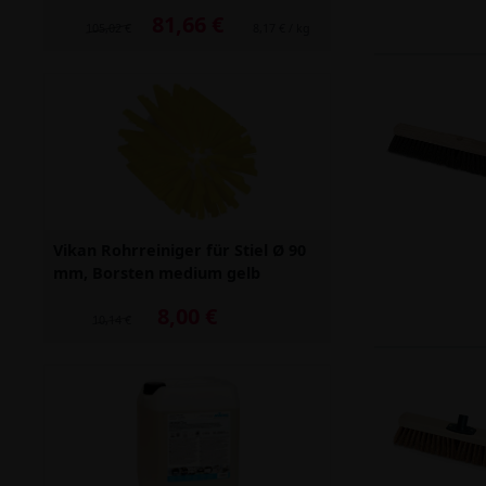
81,66 €
Alter Preis: 105,02 €
105,02 €
8,17 € / kg
Vikan Rohrreiniger für Stiel Ø 90
mm, Borsten medium gelb
8,00 €
Alter Preis: 10,14 €
10,14 €