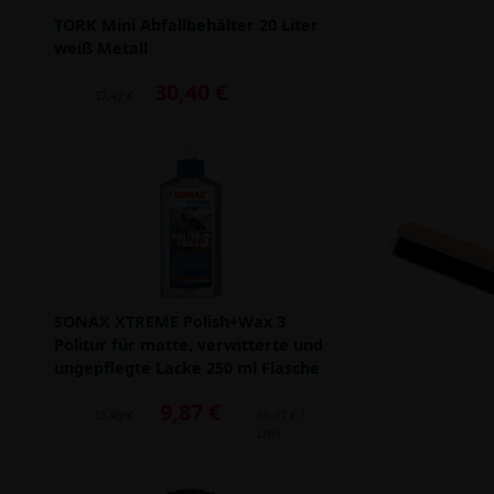
TORK Mini Abfallbehälter 20 Liter
weiß Metall
30,40 €
Alter Preis: 37,47 €
37,47 €
SONAX XTREME Polish+Wax 3
Politur für matte, verwitterte und
ungepflegte Lacke 250 ml Flasche
9,87 €
Alter Preis: 11,49 €
11,49 €
39,47 € /
Liter