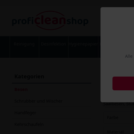
Reinigung
Desinfektion
Hygienepapier
Körperpflege
Alle
mobil
Kategorien
Besen f
Besen
Besen in viele
Schrubber und Wischer
Saalbesen, St
Handfeger
Farbe
Kehrschaufeln
Material