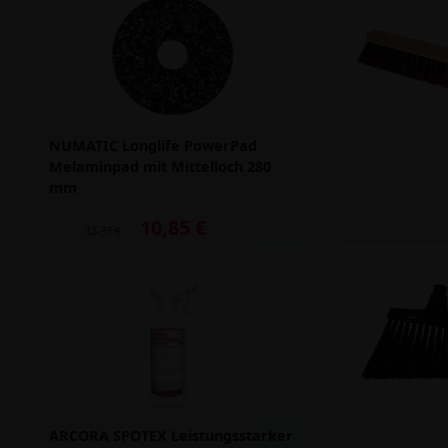
NUMATIC Longlife PowerPad
Melaminpad mit Mittelloch 280
mm
10,85 €
Alter Preis: 13,37 €
13,37 €
ARCORA SPOTEX Leistungsstarker