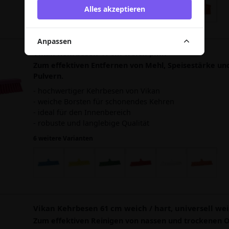
Alles akzeptieren
Anpassen
Vikan Kehrbesen 41 cm weich pink
Zum effektiven Entfernen von Mehl, Speisestärke u
Pulvern.
- hochwertiger Kehrbesen von Vikan
- weiche Borsten für schonendes Kehren
- ideal für den Innenbereich
- robuste und langlebige Qualität
6 weitere Varianten
Vikan Kehrbesen 61 cm weich / hart, universell we
Zum effektiven Reinigen von nassen und trockenen O