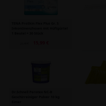
TENA ProSkin Flex Plus Gr. S
Inkontinenzhosen mit Hüftgürtel
1 Beutel = 30 Stück
15,99 €
Alter Preis: 21,18 €
21,18 €
Dr.Schnell Perotex NC-B
Geschirreiniger Pulver 10 kg
Eimer