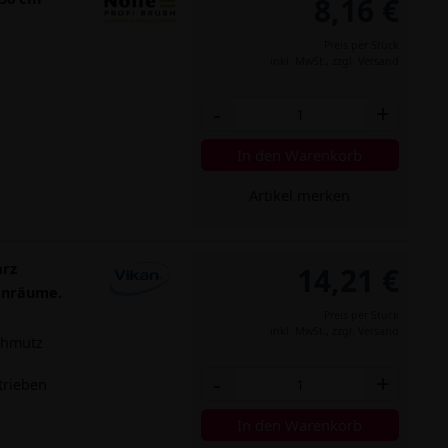
8,16 €
Preis per Stück
inkl. MwSt.,
zzgl. Versand
-
+
In den Warenkorb
Artikel merken
arz
14,21 €
henräume.
Preis per Stück
inkl. MwSt.,
zzgl. Versand
chmutz
-
+
trieben
In den Warenkorb