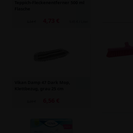
Teppich-Fleckenentferner 500 ml
Flasche
4,73 €
Alter Preis: 6,54 €
6,54 €
9,45 € / Liter
Vikan Damp 47 Dark Mop,
Klettbezug, grau 25 cm
6,56 €
Alter Preis: 8,09 €
8,09 €