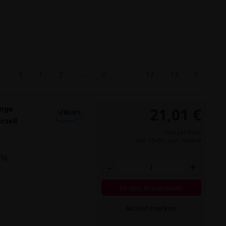
1
2
...
6
...
12
13
ange
21,01 €
rsell
Preis per Stück
inkl. MwSt.,
zzgl. Versand
ung
-
+
e
In den Warenkorb
Artikel merken