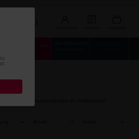
Kundenkonto
Merkliste
Warenkorb
Geschäftskunde
Privatkunden
n
Industrie
Sale
Preise ohne MwSt.
Preise mit MwSt.
tto
gt.
ten, Farben und Besatzmaterialen als Straßenbesen,
ung
Besatz
Marke