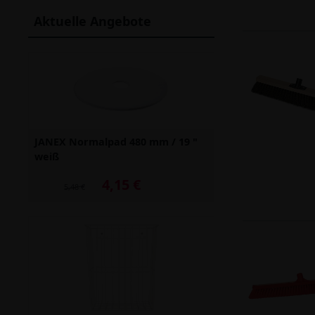
Aktuelle Angebote
JANEX Normalpad 480 mm / 19 "
weiß
4,15 €
Alter Preis: 5,48 €
5,48 €