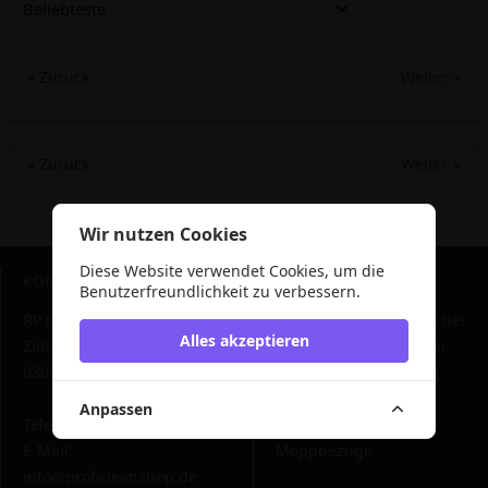
Beliebteste
« Zurück
Weiter »
« Zurück
Weiter »
Wir nutzen Cookies
Diese Website verwendet Cookies, um die
KONTAKTDATEN
THEMENWELT
Benutzerfreundlichkeit zu verbessern.
RP Hygiene-Online
ARCORA Microfasertücher
Alles akzeptieren
Zahsower Straße 14
Entkalker und Kalklöser
03046 Cottbus
Tipps Fleckentfernung
Isopropanol - Der
Anpassen
Telefon: 0355 - 869593-0
Alleskönner
E-Mail:
Moppbezüge
info@proficleanshop.de