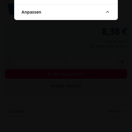
Anpassen
8,38 €
Preis per Stück
inkl. MwSt.,
zzgl. Versand
-
+
In den Warenkorb
Artikel merken
« Zurück
Weiter »