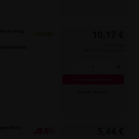
24 cm lang,
10,17 €
Preis per Box
texproteinen.
inkl. MwSt.,
zzgl. Versand
-
+
In den Warenkorb
Artikel merken
gepudert,
5,44 €