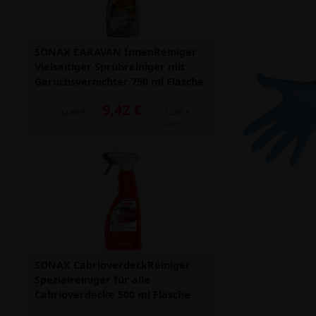
SONAX CARAVAN InnenReiniger
Vielseitiger Sprühreiniger mit
Geruchsvernichter 750 ml Flasche
9,42 €
Alter Preis: 12,68 €
12,68 €
12,56 € /
Liter
SONAX CabrioverdeckReiniger
Spezialreiniger für alle
Cabrioverdecke 500 ml Flasche