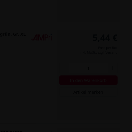
grün, Gr. XL
5,44 €
Preis per Box
inkl. MwSt.,
zzgl. Versand
-
+
In den Warenkorb
Artikel merken
cean green