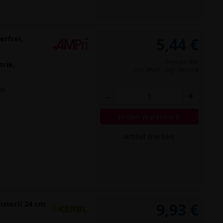
rfrei,
5,44 €
Preis per Box
trie,
inkl. MwSt.,
zzgl. Versand
ün
-
+
In den Warenkorb
Artikel merken
steril 24 cm
9,93 €