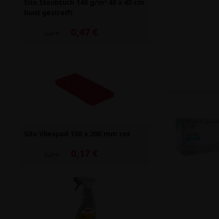
Sito Staubtuch 140 g/m² 40 x 40 cm
bunt gestreift
0,47 €
Alter Preis: 0,61 €
0,61 €
Sito Vliespad 150 x 200 mm rot
0,17 €
Alter Preis: 0,22 €
0,22 €