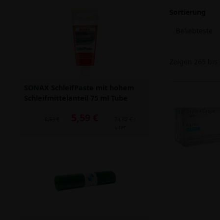
Sortierung
Beliebteste
Zeigen
265
bis
SONAX SchleifPaste mit hohem
Schleifmittelanteil 75 ml Tube
5,59 €
Alter Preis: 6,53 €
6,53 €
74,42 € /
Liter