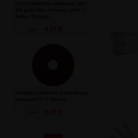
DEISS PREMIUM Abfallsack 120 l
T60 grün 700 x 1100 mm, LDPE 1
Rolle = 25 Stück
4,57 €
Alter Preis: 5,30 €
5,30 €
ARCORA SUPERPAD dunkelbraun
Nylonpad 17" = 432 mm
5,07 €
Alter Preis: 7,14 €
7,14 €