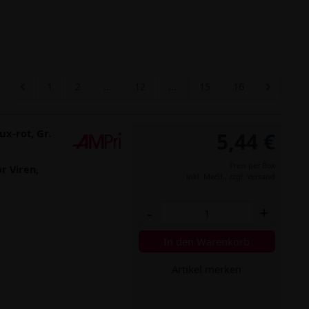
1
2
...
12
...
15
16
x-rot, Gr.
5,44 €
Preis per Box
r Viren,
inkl. MwSt.,
zzgl. Versand
-
+
In den Warenkorb
Artikel merken