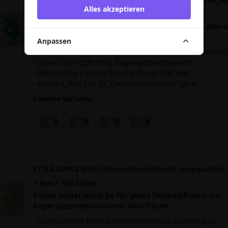
Alles akzeptieren
(türkis), Gr. L 1 Box = 100 Stück
Ungepuderte Einweghandschuhe aus Nitril mit chlori
Innenbeschichtung.
Anpassen
- Puderfreie Nitril-Einweghandschuhe in Ocean Green (T
- Dünn (0,05–0,09 mm), fingerspitzentexturiert
- Beidhändig tragbar, Standardlänge 240 mm
- Klasse I, PSA CAT III, Chemikalienschutz Typ B
4 weitere Varianten
STYLE APPLE Nitril-Einmalhandschuhe ungepudert, 
1 Box = 100 Stück
Dünne Materialstärke für gutes Tastempfinden mit
fingerspitzentexturierter Oberfläche.
- Ungepuderte Nitril-Einmalhandschuhe in Apfelgrün