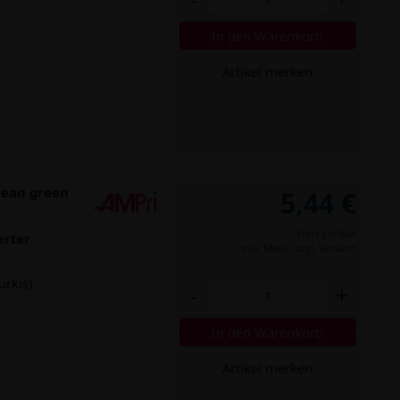
In den Warenkorb
Artikel merken
cean green
5,44 €
Preis per Box
erter
inkl. MwSt.,
zzgl. Versand
ürkis)
-
+
In den Warenkorb
Artikel merken