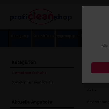
Reinigung
Desinfektion
Hygienepapier
Körperpflege
Alle
Medic
Kategorien
Einmalh
Einmalhandschuhe
Einmalhandschu
Spender für Handschuhe
Farbe
Aktuelle Angebote
Beschichtun