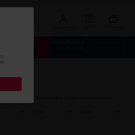
Kundenkonto
Merkliste
Warenkorb
Geschäftskunde
Privatkunden
n
Industrie
Sale
Preise ohne MwSt.
Preise mit MwSt.
tto
gt.
maßnahmen
wie der Medizin, Gastronomie, Pflege und vielen mehr.
e
Marke
Größe