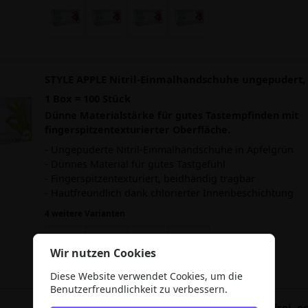
STYLE APPLE Nitril-Einmalhandschuhe ungepudert, 
1 Box = 100 Stück
Dünne Materialstärke für gutes Tastempfinden mit
fingerspitzentexturierter Oberfläche.
- Ungepuderte Nitril-Einmalhandschuhe in Apfelgrün
- Dünnes Material für gutes Tastgefühl
- Fingerspitzentexturiert, beidhändig tragbar
- Hautfreundlich dank chlorierter Innenbeschichtung
4 weitere Varianten
Wir nutzen Cookies
Diese Website verwendet Cookies, um die
Benutzerfreundlichkeit zu verbessern.
STYLE CLEAN OCEAN Nitrilhandschuhe puderfrei, o