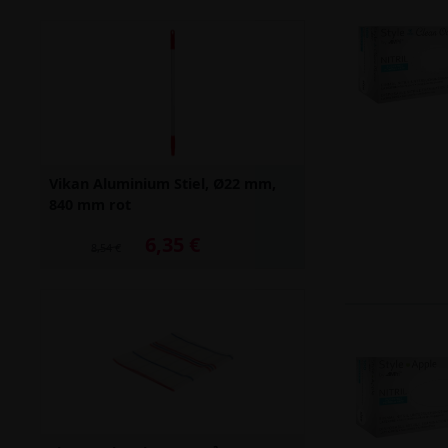
Vikan Aluminium Stiel, Ø22 mm,
840 mm rot
6,35 €
Alter Preis: 8,54 €
8,54 €