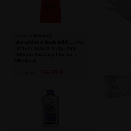
DEISS Foliebeutel,
lebensmittelunbedenklich, 35 my,
rot 160 x 240(270) x 0,035 mm,
LDPE aus Recycling 1 Karton =
2000 Stück
133,38 €
Alter Preis: 174,76 €
174,76 €