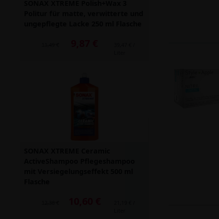
SONAX XTREME Polish+Wax 3
Politur für matte, verwitterte und
ungepflegte Lacke 250 ml Flasche
9,87 €
Alter Preis: 11,49 €
11,49 €
39,47 € /
Liter
SONAX XTREME Ceramic
ActiveShampoo Pflegeshampoo
mit Versiegelungseffekt 500 ml
Flasche
10,60 €
Alter Preis: 12,38 €
12,38 €
21,19 € /
Liter