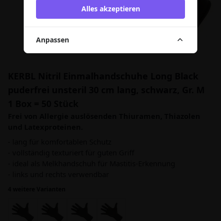
Alles akzeptieren
Anpassen
KERBL Nitril Einmalhandschuhe Long Black
puderfrei unsteril 30 cm lang, schwarz, Gr. M
1 Box = 50 Stück
Frei von Allergie auslösenden Thiuramen, Thiazolen
und Latexproteinen.
- lang für komfortablen Schutz
- vollständig texturiert für guten Griff
- ideal als Melkhandschuh für Mastitis-Erkennung
- links und rechts verwendbar
4 weitere Varianten