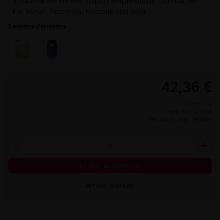
- Schaumarme Formel schützt empfindliche Oberflächen
- Für Metall, Porzellan, Keramik und Glas
2 weitere Varianten
42,36 €
3,03 € / kg
Preis per Kanister
inkl. MwSt.,
zzgl. Versand
-
+
In den Warenkorb
Artikel merken