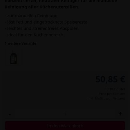
Konzentrierter, neutraler Reiniger für die manuelle
Reinigung aller Küchenutensilien.
- zur manuellen Reinigung
- löst Fett und eingetrocknete Speisereste
- leichtes und streifenfreies Abspülen
- ideal für den Küchenbereich
1 weitere Variante
50,85 €
10,18 € / Liter
Preis per Kanister
inkl. MwSt.,
zzgl. Versand
-
+
In den Warenkorb