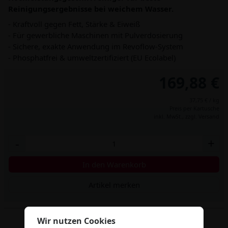
Reinigungsergebnisse bei weichem Wasser.
- Kraftvoll gegen Fett, Stärke & Eiweiß
- Für gewerbliche Maschinen mit Pulverdosierung
- Sichere, exakte Anwendung im Revoflow-System
- Phosphatfrei & umweltzertifiziert (EU Ecolabel)
169,88 €
37,75 € / kg
Preis per Kartusche
inkl. MwSt.,
zzgl. Versand
-
+
In den Warenkorb
Artikel merken
Wir nutzen Cookies