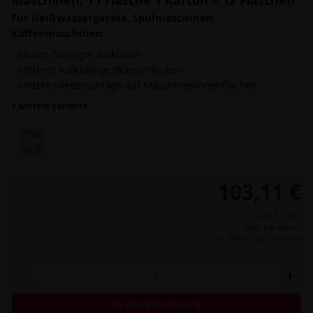
Maschinen, 1 l Flasche 1 Karton = 12 Flaschen
Für Heißwassergeräte, Spülmaschinen,
Kaffeemaschinen.
- saurer, flüssiger Kalklöser
- entfernt Kalkbeläge,Wasserflecken
- andere Niederschläge auf Maschineninnenflächen
1 weitere Variante
103,11 €
8,60 € / Liter
Preis per Karton
inkl. MwSt.,
zzgl. Versand
-
+
In den Warenkorb