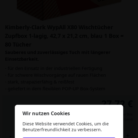
Kimberly-Clark WypAll X80 Wischtücher
Zupfbox 1-lagig, 42,7 x 21,2 cm, blau 1 Box =
80 Tücher
Sauberes und zuverlässiges Tuch mit längerer
Einsetzbarkeit.
- für den Einsatz in der industriellen Fertigung
- für schwere Wischvorgänge auf rauen Flächen
- stark, strapazierfähig & reißfest
- geliefert in dem flexiblen POP-UP Box-System
27,72 €
Wir nutzen Cookies
Preis per Box
inkl. MwSt.,
zzgl. Versand
Diese Website verwendet Cookies, um die
Benutzerfreundlichkeit zu verbessern.
-
+