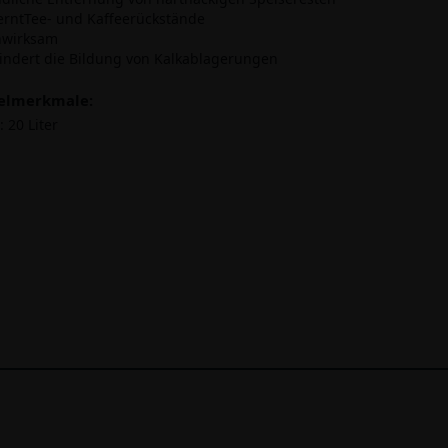
ferntTee- und Kaffeerückstände
hwirksam
hindert die Bildung von Kalkablagerungen
kelmerkmale:
:
20 Liter