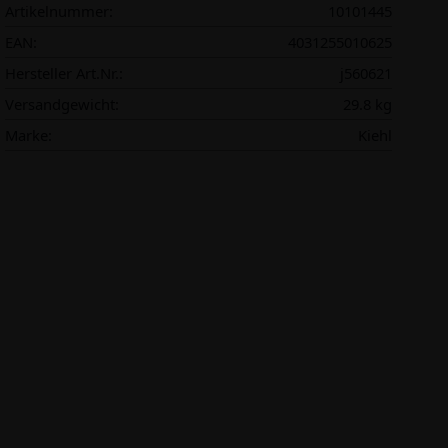
Artikelnummer:
10101445
EAN:
4031255010625
Hersteller Art.Nr.:
j560621
Versandgewicht:
29.8 kg
Marke:
Kiehl