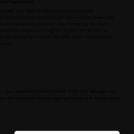
chirrspülmittel
 Eintank- und Mehrtankgeschirrspülmaschinen.
e Entfernung von hartnäckigen Speiseresten sowie Tee-
ird nachhaltig reduziert. Das Produkt ist bei allen
alkablagerungen und trägt damit zum Werterhalt der
n ARCANDIS®-Eco ist frei von NTA, Chlor und Phosphat
onend.
n, Glas, Edelstahl und Kunststoff. Nicht zum Reinigen von
n. Ein optimales Reinigungsergebnis wird in Kombination