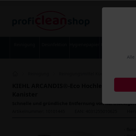
Reinigung
Desinfektion
Hygienepapier
Körperpflege
Alle
Reinigung
Reinigungsmittel Küche
Maschine
KIEHL ARCANDIS®-Eco Hochleistungs- Gläs
Kanister
Schnelle und gründliche Entfernung von hartnäckigen
Artikelnummer: 10101445
EAN: 4031255010625
Hers
- flü
- grü