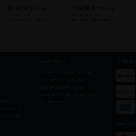
62,81 €
105,90 €
2,52 € / kg
7,57 € / kg
Preis per Kanister
Preis per Kanister
inkl. MwSt.,
zzgl. Versand
inkl. MwSt.,
zzgl. Versand
THEMENWELT
SICHERE
ARCORA Microfasertücher
Entkalker und Kalklöser
Tipps Fleckentfernung
Isopropanol - Der Alleskönner
593-0
Moppbezüge
leanshop.de
anshop.de
VERSAND