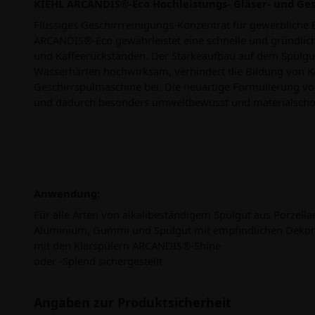
KIEHL ARCANDIS®-Eco Hochleistungs- Gläser- und Ges
Flüssiges Geschirrreinigungs-Konzentrat für gewerbliche
ARCANDIS®-Eco gewährleistet eine schnelle und gründlich
und Kaffeerückständen. Der Stärkeaufbau auf dem Spülgut w
Wasserhärten hochwirksam, verhindert die Bildung von K
Geschirrspülmaschine bei. Die neuartige Formulierung vo
und dadurch besonders umweltbewusst und materialsch
Anwendung:
Für alle Arten von alkalibeständigem Spülgut aus Porzella
Aluminium, Gummi und Spülgut mit empfindlichen Dekore
mit den Klarspülern ARCANDIS®-Shine
oder -Splend sichergestellt.
Angaben zur Produktsicherheit