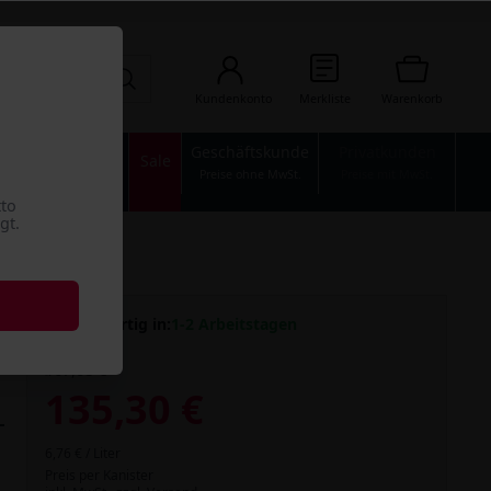
Kundenkonto
Merkliste
Warenkorb
Geschäftskunde
Privatkunden
n
Industrie
Sale
Preise ohne MwSt.
Preise mit MwSt.
tto
gt.
Versandfertig in:
1-2 Arbeitstagen
167,08 €
135,30 €
6,76 € / Liter
Preis per Kanister