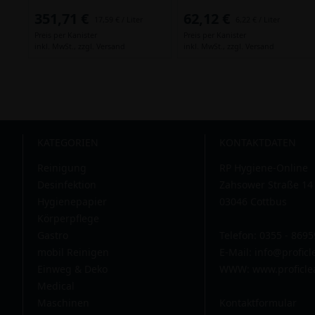
351,71 €
62,12 €
17,59 € / Liter
6,22 € / Liter
Preis per Kanister
Preis per Kanister
inkl. MwSt.,
zzgl. Versand
inkl. MwSt.,
zzgl. Versand
KATEGORIEN
KONTAKTDATEN
Reinigung
RP Hygiene-Online
Desinfektion
Zahsower Straße 14
Hygienepapier
03046 Cottbus
Körperpflege
Gastro
Telefon: 0355 - 869
mobil Reinigen
E-Mail:
info@profic
Einweg & Deko
WWW: www.proficle
Medical
Maschinen
Kontaktformular