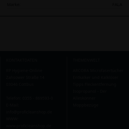
Marke:
FALA
KONTAKTDATEN
THEMENWELT
RP Hygiene-Online
ARCORA Microfasertücher
Zahsower Straße 14
Entkalker und Kalklöser
03046 Cottbus
Tipps Fleckentfernung
Isopropanol - Der
Telefon: 0355 - 869593-0
Alleskönner
E-Mail:
Moppbezüge
info@proficleanshop.de
WWW:
www.proficleanshop.de