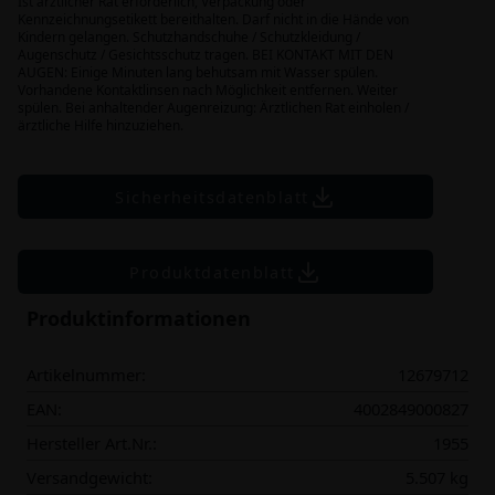
Ist ärztlicher Rat erforderlich, Verpackung oder
Kennzeichnungsetikett bereithalten. Darf nicht in die Hände von
Kindern gelangen. Schutzhandschuhe / Schutzkleidung /
Augenschutz / Gesichtsschutz tragen. BEI KONTAKT MIT DEN
AUGEN: Einige Minuten lang behutsam mit Wasser spülen.
Vorhandene Kontaktlinsen nach Möglichkeit entfernen. Weiter
spülen. Bei anhaltender Augenreizung: Ärztlichen Rat einholen /
ärztliche Hilfe hinzuziehen.
Sicherheitsdatenblatt
Produktdatenblatt
Produktinformationen
Artikelnummer:
12679712
EAN:
4002849000827
Hersteller Art.Nr.:
1955
Versandgewicht:
5.507 kg