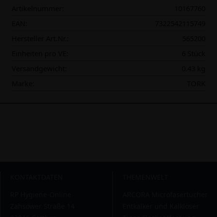
Artikelnummer:
10167760
EAN:
7322542115749
Hersteller Art.Nr.:
565200
Einheiten pro VE:
6 Stück
Versandgewicht:
0.43 kg
Marke:
TORK
KONTAKTDATEN
THEMENWELT
RP Hygiene-Online
ARCORA Microfasertücher
Zahsower Straße 14
Entkalker und Kalklöser