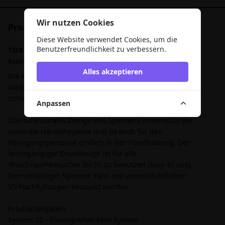
Wir nutzen Cookies
Produktbeschreibung
Diese Website verwendet Cookies, um die
Benutzerfreundlichkeit zu verbessern.
TORK Elevation Mini Seifenspender S5 weiß
Kunststoff
Alles akzeptieren
Die kleineren Tork Elevation Seifenspender S5 sind für
niedrig frequentierte Waschräume geeignet - auch in
schwierigen und anspruchsvollen Umgebungen.
Anpassen
Das funktionales Design des Spenders unterstützt die
optimale Händehygiene und ist auch für das
Reinigungspersonal einfach in der Handhabung. Der
leichtgängiger Druckknopf ist für alle
Waschraumbesucher leicht zu benutzen (Easy to use).
Der vielseitiger Spender kann mit unterschiedlichen
S5-Nachfüllungen bestückt werden.
Produktangaben
System S5 - Flüssigseifen Mini System