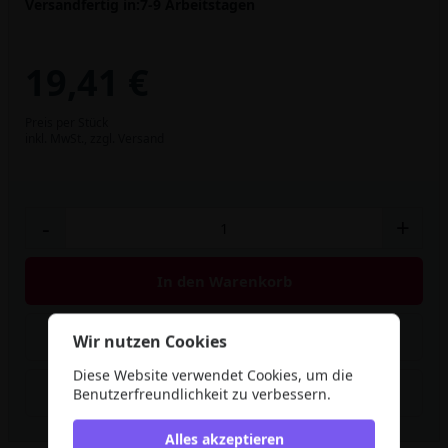
Versandfertig in:
7-9 Arbeitstagen
19,41 €
Preis per Stück
inkl. MwSt.,
zzgl. Versand
-
+
In den Warenkorb
Artikel merken
Wir nutzen Cookies
Diese Website verwendet Cookies, um die
Rabatt berechnen
Benutzerfreundlichkeit zu verbessern.
Alles akzeptieren