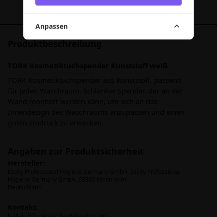
Anpassen
Produktbeschreibung
TORK Kosmetiktuchspender Kunststoff weiß
TORK Kosmetiktuchspender aus Kunststoff, passend
für jeden Waschraum. Schlanker Spender, der an der
Wand montiert werden kann, um sich an das
Innendesign des Waschraums anzupassen und einen
guten Eindruck zu erwecken.
Angaben zur Produktsicherheit
Hersteller:
Essity Professional Hygiene Germany GmbH, Essity Professional
Hygiene Germany GmbH, 68305 Mannheim
Deutschland
Kontakt:
E-Mail:
info.deutschland@essity.com