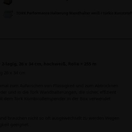
TORK Performance Halterung Wandhalter weiß / türkis Kunststof
lagig, 26 x 34 cm, hochweiß, Rolle = 255 m
g 26 x 34 cm
timal zum Aufwischen von Flüssigkeit und zum Abtrocknen
er und in die Tork Wandhalterungen, die sicher, effizient
it dem Tork Kombirollenspender in der Box verwendet
s und brauchen nicht so oft ausgewechselt zu werden Wegen
keit geeignet.