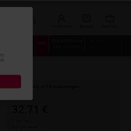
Kundenkonto
Merkliste
Warenkorb
Geschäftskunde
Privatkunden
n
Industrie
Sale
Preise ohne MwSt.
Preise mit MwSt.
tto
gt.
Versandfertig in:
7-9 Arbeitstagen
32,71 €
0,14 € / m
Preis per Karton