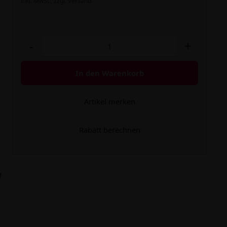
inkl. MwSt.,
zzgl. Versand
-
+
In den Warenkorb
Artikel merken
Rabatt berechnen
f