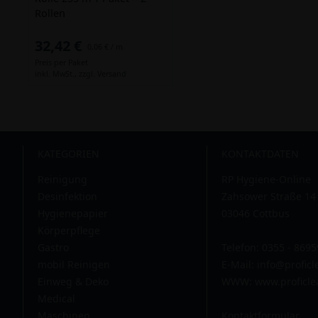
Rollen
32,42 €
0,06 € / m
Preis per Paket
inkl. MwSt.,
zzgl. Versand
KATEGORIEN
KONTAKTDATEN
Reinigung
RP Hygiene-Online
Desinfektion
Zahsower Straße 14
Hygienepapier
03046 Cottbus
Körperpflege
Gastro
Telefon: 0355 - 869
mobil Reinigen
E-Mail:
info@profic
Einweg & Deko
WWW: www.proficle
Medical
Maschinen
Kontaktformular