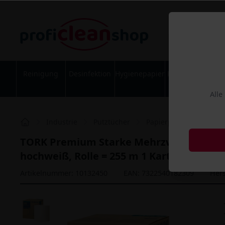
Reinigung
Desinfektion
Hygienepapier
Körperpflege
Alle
Industrie
Putztücher
Papierputztücher
T
TORK Premium Starke Mehrzweck Papierwi
hochweiß, Rolle = 255 m 1 Karton = 1 Roll
Artikelnummer: 10132450
EAN: 7322540182309
Hers