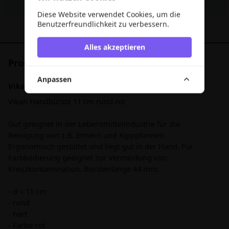
Diese Website verwendet Cookies, um die
Benutzerfreundlichkeit zu verbessern.
Alles akzeptieren
Produktbeschreibung
Anpassen
Vikan Handbürste 11 cm rund, hart
Vikan Handbürste 11 cm rund rot
Gut geeignet in der Lebensmittelindustrie für die
Reinigung von z.B. Eimern und Kipppfannen.
Ergonomisch gestaltet und liegt gut in der Hand. Für
Farbkodierung geeignet zur Vermeidung von
Kreuzkontamination. Borstenlänge 44 mm.
- d = 11 cm
- rund
- hart
- Farbe rot