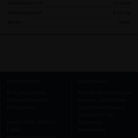
Einheiten pro VE:
15 Stück
Versandgewicht:
0.257 kg
Marke:
Vikan
KONTAKTDATEN
THEMENWELT
RP Hygiene-Online
ARCORA Microfasertücher
Zahsower Straße 14
Entkalker und Kalklöser
03046 Cottbus
Tipps Fleckentfernung
Isopropanol - Der
Telefon: 0355 - 869593-0
Alleskönner
E-Mail:
Moppbezüge
info@proficleanshop.de