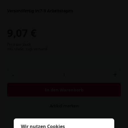
Versandfertig in:
7-9 Arbeitstagen
9,07 €
Preis per Stück
inkl. MwSt.,
zzgl. Versand
-
+
In den Warenkorb
Artikel merken
Rabatt berechnen
Wir nutzen Cookies