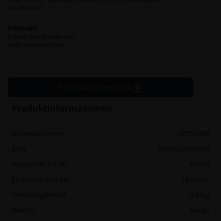
Deutschland
Kontakt:
E-Mail:
vikan@vikan.com
Web: www.vikan.com
Produktdatenblatt
Produktinformationen
Artikelnummer:
12053485
EAN:
5705022022959
Hersteller Art.Nr.:
60005
Einheiten pro VE:
10 Stück
Versandgewicht:
0.3 kg
Marke:
Vikan