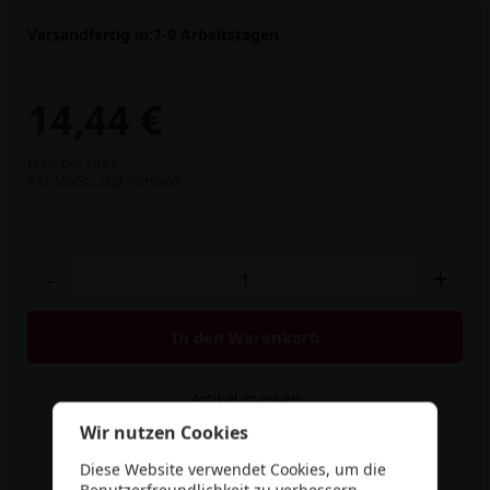
Versandfertig in:
7-9 Arbeitstagen
14,44 €
Preis per Stück
inkl. MwSt.,
zzgl. Versand
-
+
In den Warenkorb
Artikel merken
Wir nutzen Cookies
Rabatt berechnen
Diese Website verwendet Cookies, um die