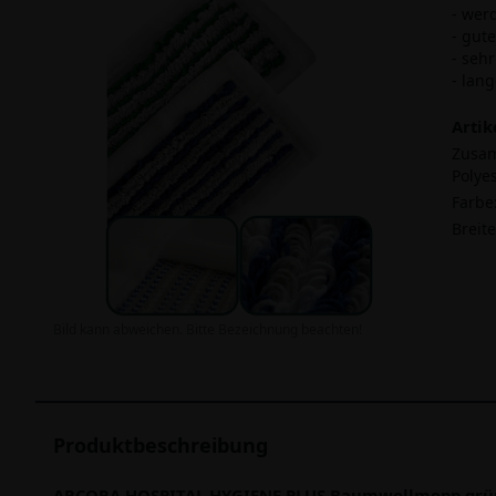
- wer
- gut
- seh
- lan
Arti
Zusa
Polye
Farbe
Breite
Bild kann abweichen. Bitte Bezeichnung beachten!
Produktbeschreibung
ARCORA HOSPITAL HYGIENE PLUS Baumwollmopp grün