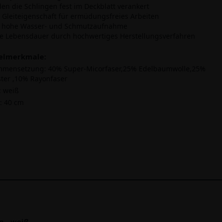
den die Schlingen fest im Deckblatt verankert
e Gleiteigenschaft für ermüdungsfreies Arbeiten
r hohe Wasser- und Schmutzaufnahme
ge Lebensdauer durch hochwertiges Herstellungsverfahren
kelmerkmale:
mmensetzung:
40% Super-Micorfaser,25% Edelbaumwolle,25%
ster ,10% Rayonfaser
:
weiß
:
40 cm
 - weiß