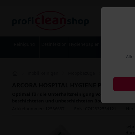
Reinigung
Desinfektion
Hygienepapier
Körperpflege
Alle
mobil Reinigen
Moppbezüge
Baumwollmöp
ARCORA HOSPITAL HYGIENE PLUS Baumwo
Optimal für die Unterhaltsreinigung von elastischen 
beschichteten und unbeschichteten Bodenbelägen.
Artikelnummer: 12536637
EAN: 0742832554121
Hers
- seh
- dur