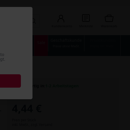
Kundenkonto
Merkliste
Warenkorb
Geschäftskunde
Privatkunden
n
Industrie
Sale
Preise ohne MwSt.
Preise mit MwSt.
tto
gt.
Versandfertig in:
1-2 Arbeitstagen
4,44 €
Preis per Stück
inkl. MwSt.,
zzgl. Versand