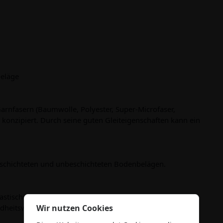
beläge
arnfasern (Baumwolle, Polyester, Super-Microfaser,
konzipiert. Durch seine guten Gleiteigenschaften kann ein
eschichteten und unbeschichteten Bodenbelägen.
lastischen Belägen, Steinböden, Hartbeläge, Feinsteinzeug
Wir nutzen Cookies
ndheitswesen, Kliniken, Senioren- und Pflegeheimen sowie