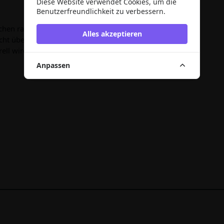
Diese Website verwendet Cookies, um die
Benutzerfreundlichkeit zu verbessern.
schen ratsam. Empfohlen wird eine Waschtemperatur von
Alles akzeptieren
icht überschritten werden. Die Verwendung von
rell wird empfohlen, nur sortenrein zu waschen. Beim
Anpassen