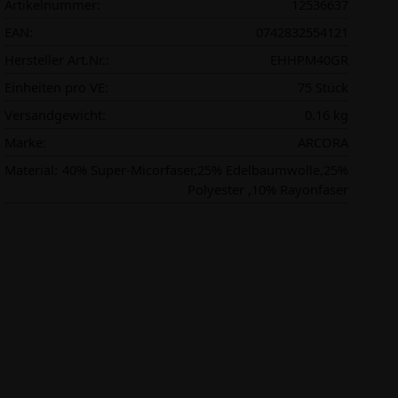
Artikelnummer:
12536637
EAN:
0742832554121
Hersteller Art.Nr.:
EHHPM40GR
Einheiten pro VE:
75 Stück
Versandgewicht:
0.16 kg
Marke:
ARCORA
Material:
40% Super-Micorfaser,25% Edelbaumwolle,25%
Polyester ,10% Rayonfaser