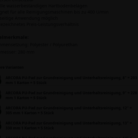
 alle wasserbeständigen Hartbodenbelägen
ignet für alle Reinigungsmaschinen bis zu 400 U/min
dseitige Anwendung möglich
gezeichnetes Preis-Leistungsverhältnis
kelmerkmale:
mmensetzung:
Polyester / Polyurethan
messer:
280 mm
ere Varianten
ARCORA PU-Pad zur Grundreinigung und Unterhaltsreinigung, 8" = 203
mm 1 Karton = 5 Stück
ARCORA PU-Pad zur Grundreinigung und Unterhaltsreinigung, 9" = 228
mm 1 Karton = 5 Stück
ARCORA PU-Pad zur Grundreinigung und Unterhaltsreinigung, 12" =
305 mm 1 Karton = 5 Stück
ARCORA PU-Pad zur Grundreinigung und Unterhaltsreinigung, 13" =
330 mm 1 Karton = 5 Stück