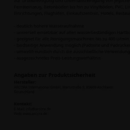
Zur Grundreinigung und Unterhaltsreinigung von jegliche
Feinsteinzeug, Betonböden bis hin zu Vinylböden, PVC, Li
Einrichtungen, Flughäfen, Einkaufszentren, Hotels, Resta
- deutlich höhere Wasseraufnahme
- universell einsetzbar auf allen wasserbeständigen Hart
- geeignet für alle Reinigungsmaschinen bis zu 400 U/min
- beidseitige Anwendung möglich (Padseite und Padrücken
- umweltfreundlich durch die ausschließliche Verwendun
- ausgezeichnetes Preis-Leistungsverhältnis
Angaben zur Produktsicherheit
Hersteller:
ARCORA International GmbH, Marsstraße 9, 85609 Aschheim
Deutschland
Kontakt:
E-Mail:
info@arcora.de
Web: www.arcora.de