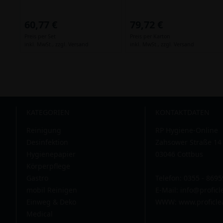
60,77 €
79,72 €
Preis per Set
Preis per Karton
inkl. MwSt.,
zzgl. Versand
inkl. MwSt.,
zzgl. Versand
KATEGORIEN
KONTAKTDATEN
Reinigung
RP Hygiene-Online
Desinfektion
Zahsower Straße 14
Hygienepapier
03046 Cottbus
Körperpflege
Gastro
Telefon: 0355 - 869
mobil Reinigen
E-Mail:
info@profic
Einweg & Deko
WWW: www.proficle
Medical