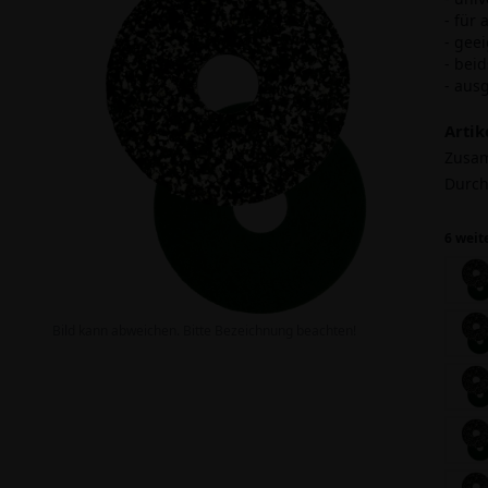
- für
- gee
- bei
- aus
Arti
Zusa
Durch
6 weit
Bild kann abweichen. Bitte Bezeichnung beachten!