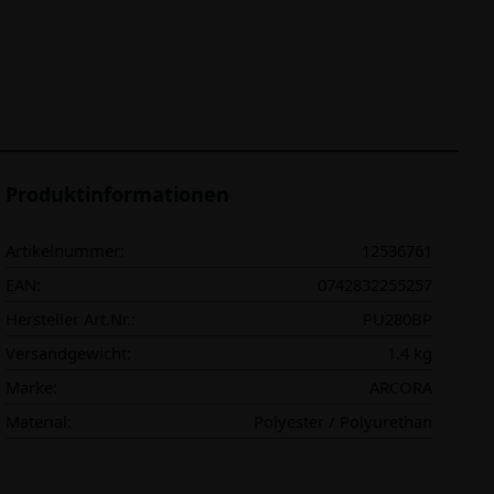
Produktinformationen
Artikelnummer:
12536761
EAN:
0742832255257
Hersteller Art.Nr.:
PU280BP
Versandgewicht:
1.4 kg
Marke:
ARCORA
Material:
Polyester / Polyurethan