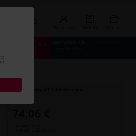
Kundenkonto
Merkliste
Warenkorb
Geschäftskunde
Privatkunden
n
Industrie
Sale
Preise ohne MwSt.
Preise mit MwSt.
tto
gt.
Versandfertig in:
7-9 Arbeitstagen
74,06 €
Preis per Karton
inkl. MwSt.,
zzgl. Versand