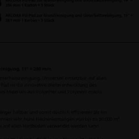
ARCORA PU-Pad zur Grundreinigung und Unterhaltsreinigung, 14" =
356 mm 1 Karton = 5 Stück
ARCORA PU-Pad zur Grundreinigung und Unterhaltsreinigung, 15" =
381 mm 1 Karton = 5 Stück
inigung, 11" = 280 mm
erhaltsreinigung. Universell einsetzbar auf allen
d ist die innovative Weiterentwicklung des
 Materials aus Polyether und Polyester macht
nger haltbar und somit deutlich effizienter als ein
nen sehr hohe Flächenleistungen von bis zu 50.000 m²
a es auf allen Hartböden verwendet werden kann.