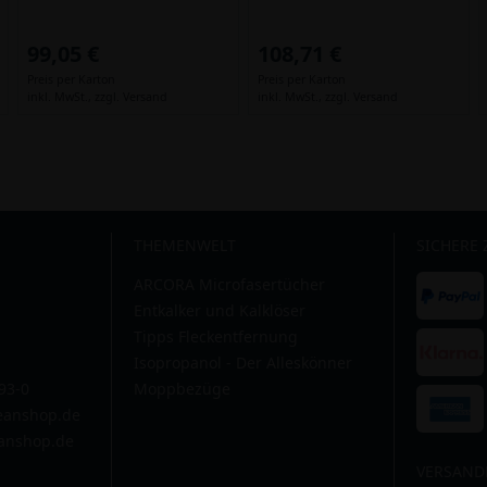
99,05 €
108,71 €
Preis per Karton
Preis per Karton
inkl. MwSt.,
zzgl. Versand
inkl. MwSt.,
zzgl. Versand
THEMENWELT
SICHERE
ARCORA Microfasertücher
Entkalker und Kalklöser
Tipps Fleckentfernung
Isopropanol - Der Alleskönner
593-0
Moppbezüge
leanshop.de
anshop.de
VERSAND