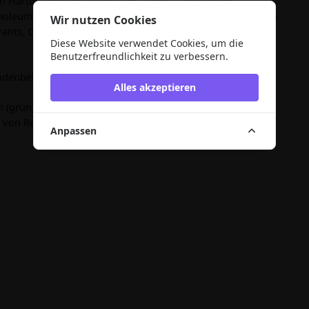
n Hartbodenoberflächen von Fliesen, Steinböden,
noleum. Besonders geeignet für den Einsatz in öffentlichen
Wir nutzen Cookies
urants, Gaststätten, Bürogebäuden.
Diese Website verwendet Cookies, um die
Benutzerfreundlichkeit zu verbessern.
bodenbelägen
Alles akzeptieren
 (grün))
g von Recyclingprodukten
Anpassen