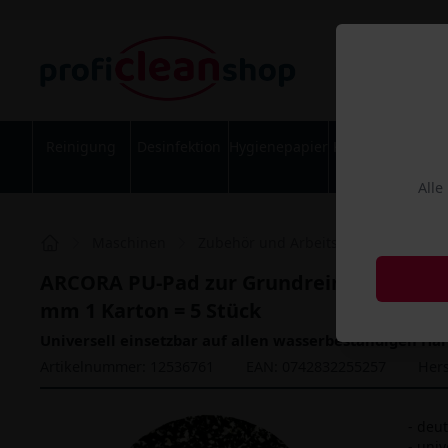
Reinigung
Desinfektion
Hygienepapier
Körperpflege
Alle
Maschinen
Zubehör und Arbeitshilfen
Pads
ARCORA PU-Pad zur Grundreinigung und U
mm 1 Karton = 5 Stück
Universell einsetzbar auf allen wasserbeständigen Ha
Artikelnummer: 12536761
EAN: 0742832255257
Hers
- deu
- univ