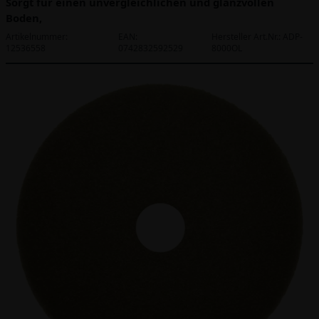
Sorgt für einen unvergleichlichen und glanzvollen
Boden,
Artikelnummer:
EAN:
Hersteller Art.Nr.: ADP-
12536558
0742832592529
8000OL