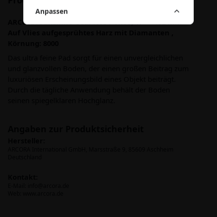
Produktbeschreibung
Anpassen
ARCORA Sunshine Goal No5 / olive, 17" = 432 mm
Auf Vlies aufgesprühtes Harz mit Diamanten ,
Körnung: 8000
Das ultra feine Pad sorgt für einen unvergleichlichen
und glanzvollen Boden, der einen großen Beitrag zum
luxuriösen Erscheinungsbild eines Objekt beiträgt.
Durch die tägliche Anwendung behält der Boden
seinen spiegelklaren Hochglanz.
Angaben zur Produktsicherheit
Hersteller:
ARCORA International GmbH, Marsstraße 9, 85609 Aschheim
Deutschland
Kontakt:
E-Mail:
info@arcora.de
Web: www.arcora.de