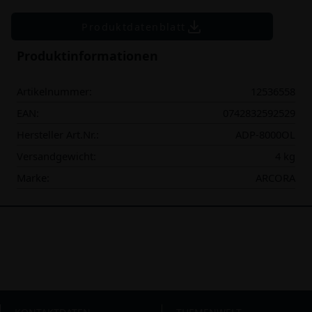
Produktdatenblatt
Produktinformationen
Artikelnummer:
12536558
EAN:
0742832592529
Hersteller Art.Nr.:
ADP-8000OL
Versandgewicht:
4 kg
Marke:
ARCORA