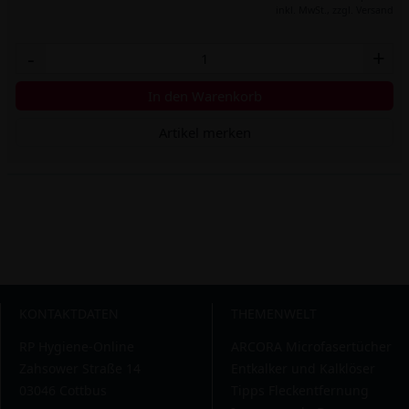
inkl. MwSt.,
zzgl. Versand
-
+
In den Warenkorb
Artikel merken
KONTAKTDATEN
THEMENWELT
RP Hygiene-Online
ARCORA Microfasertücher
Zahsower Straße 14
Entkalker und Kalklöser
03046 Cottbus
Tipps Fleckentfernung