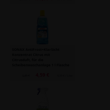
SONAX AntiFrost+KlarSicht
Konzentrat Citrus mit
Citrusduft, für die
Scheibenwaschanlage 1 l Flasche
4,59 €
Alter Preis: 5,85 €
5,85 €
4,59 € / Liter