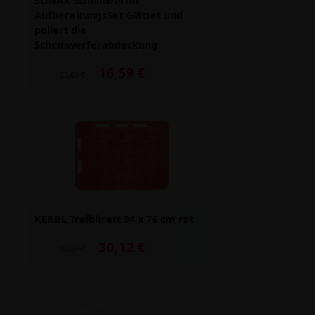
SONAX Scheinwerfer
AufbereitungsSet Glättet und
poliert die
Scheinwerferabdeckung
16,59 €
Alter Preis: 23,03 €
23,03 €
KERBL Treibbrett 94 x 76 cm rot
30,12 €
Alter Preis: 39,91 €
39,91 €