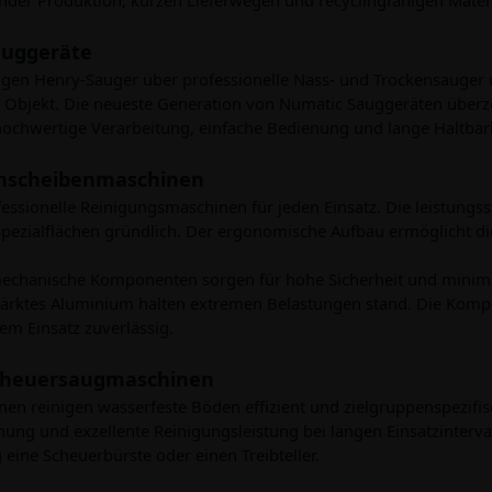
auggeräte
gen Henry-Sauger über professionelle Nass- und Trockensauger 
Ihr Objekt. Die neueste Generation von Numatic Sauggeräten über
ochwertige Verarbeitung, einfache Bedienung und lange Haltbark
inscheibenmaschinen
fessionelle Reinigungsmaschinen für jeden Einsatz. Die leistungs
pezialflächen gründlich. Der ergonomische Aufbau ermöglicht di
echanische Komponenten sorgen für hohe Sicherheit und minimal
tärktes Aluminium halten extremen Belastungen stand. Die Kompo
em Einsatz zuverlässig.
cheuersaugmaschinen
en reinigen wasserfeste Böden effizient und zielgruppenspezifis
enung und exzellente Reinigungsleistung bei langen Einsatzinterv
eine Scheuerbürste oder einen Treibteller.