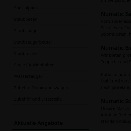
Spezialpads
Numatic S
Staubbesen
Vom zuverlässi
Sie alles für 
Staubsauger
Stromkosten, h
Staubsaugerbeutel
Numatic E
Staubtücher
Wir bieten pro
Teppiche und S
Stiele für Mophalter
Robuste und m
Wassersauger
Stahl und vers
nach jahrelang
Zubehör Reinigungswagen
Zubehör und Ersatzteile
Numatic S
Unsere Maschin
intuitive Bedi
standardmäßig 
Aktuelle Angebote