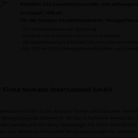
NUMATIC DS2 Desinfektionsmittel- und Seifenspen
Armhebel, 1000 ml
Für alle flüssigen Desinfektionsmittel, Flüssigseifen 
- Zur Frontentnahme und -befüllung
- Gehäuse aus eloxiertem Aluminium, mattsilber
- Mit Bedienhebel aus Edelstahl bei manuellen Versione
- Für 1000 ml EURO-Einwegspenderflaschen - auch wied
er Firma Numatic International GmbH
ternational GmbH ist die deutsche Tochter des britischen Herstell
e Reinigungsgeräte bekannt ist. Mit Sitz in Hannover steuert da
ders beliebt sind die Henry-Staubsauger mit ihrem freundliche
n und weitere professionelle Reinigungslösungen für Gewerbe und
er Produktion, kurzen Lieferwegen und recyclingfähigen Materi