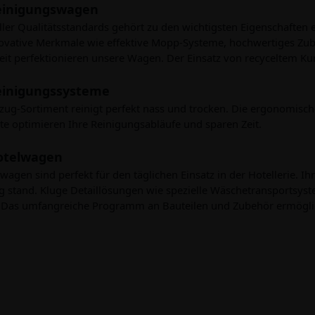
einigungswagen
aller Qualitätsstandards gehört zu den wichtigsten Eigenschaften
ovative Merkmale wie effektive Mopp-Systeme, hochwertiges Zub
it perfektionieren unsere Wagen. Der Einsatz von recyceltem Ku
einigungssysteme
g-Sortiment reinigt perfekt nass und trocken. Die ergonomischen
e optimieren Ihre Reinigungsabläufe und sparen Zeit.
otelwagen
wagen sind perfekt für den täglichen Einsatz in der Hotellerie. I
 stand. Kluge Detaillösungen wie spezielle Wäschetransportsyst
. Das umfangreiche Programm an Bauteilen und Zubehör ermögli