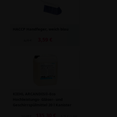
HACCP Handfeger, weich blau
3,59 €
Alter Preis: 4,75 €
4,75 €
KIEHL ARCANDIS®-Eco
Hochleistungs- Gläser- und
Geschirrspülmittel 20 l Kanister
135,30 €
Alter Preis: 167,08 €
167,08 €
6,76 € / Liter