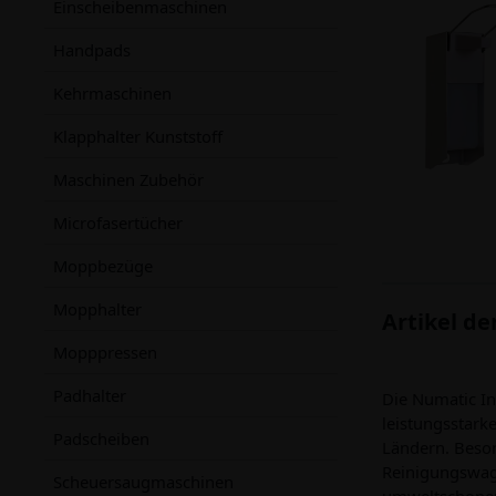
Einscheibenmaschinen
Handpads
Kehrmaschinen
Klapphalter Kunststoff
Maschinen Zubehör
Microfasertücher
Moppbezüge
Mopphalter
Artikel d
Mopppressen
Padhalter
Die Numatic In
leistungsstark
Padscheiben
Ländern. Beson
Reinigungswage
Scheuersaugmaschinen
umweltschonend