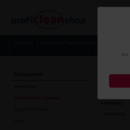
Reinigung
Desinfektion
Hygienepapier
Körperpflege
Alle
Numat
Kategorien
Artikel 
Besenstiele
NUMATIC Ma
Desinfektion Spender
Sortierung
Doppelfahreimer
Beliebteste
Eimer