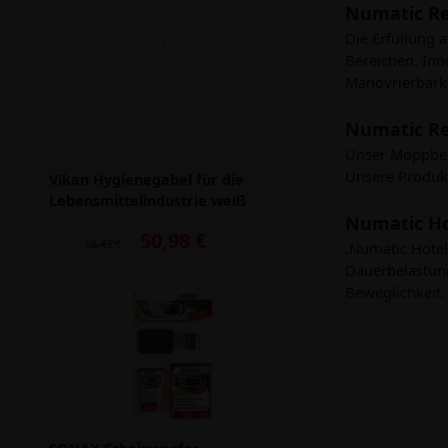
Numatic R
Die Erfüllung 
Bereichen. Inn
Manövrierbarke
Numatic R
Unser Moppbezu
Unsere Produkt
Vikan Hygienegabel für die
Lebensmittelindustrie weiß
Numatic H
50,98 €
Alter Preis: 68,43 €
68,43 €
.Numatic Hotel
Dauerbelastung
Beweglichkeit