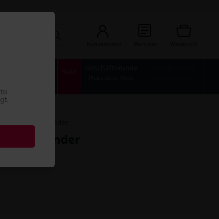
Kundenkonto
Merkliste
Warenkorb
Geschäftskunde
Privatkunden
n
Industrie
Sale
Preise ohne MwSt.
Preise mit MwSt.
tto
gt.
Desinfektion Spender
ektion Spender
nigung