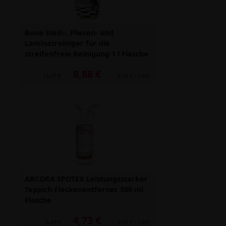
Bona Stein-, Fliesen- und
Laminatreiniger für die
streifenfreie Reinigung 1 l Flasche
8,88 €
Alter Preis: 11,01 €
11,01 €
8,88 € / Liter
ARCORA SPOTEX Leistungsstarker
Teppich-Fleckenentferner 500 ml
Flasche
4,73 €
Alter Preis: 6,54 €
6,54 €
9,45 € / Liter