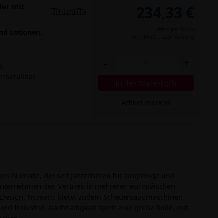
der mit
234,33 €
Preis per Stück
und Lotionen.
inkl. MwSt.,
zzgl. Versand
-
+
n
erbefüllbar
In den Warenkorb
Artikel merken
ers Numatic, der seit Jahrzehnten für langlebige und
s Unternehmen den Vertrieb in mehreren europäischen
n Design. Numatic bietet zudem Scheuersaugmaschinen,
 Industrie. Nachhaltigkeit spielt eine große Rolle, mit
alien.