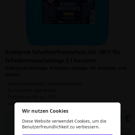
Robbyrob Scheibenfrostschutz bis -20°C für
Scheibenwaschanlage 5 l Kanister
Gebrauchtsfertiger Scheibenreiniger für Sommer und
Winter.
- gebrauchtsfertiger Scheibenreiniger
- für Sommer und Winter
- Frotzschutz bis zu -20°C
- mit frischem Citrusduft
Wir nutzen Cookies
5,42 €
Diese Website verwendet Cookies, um die
Benutzerfreundlichkeit zu verbessern.
1,09 € / Liter
Preis per Kanister