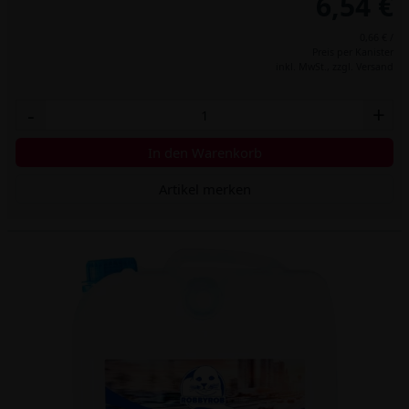
6,54 €
0,66 € /
Preis per Kanister
inkl. MwSt.,
zzgl. Versand
-
+
In den Warenkorb
Artikel merken