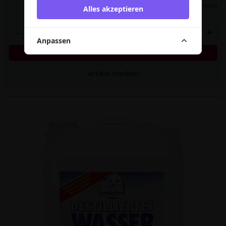
inkl. MwSt.,
zzgl. Versand
Alles akzeptieren
-
+
Anpassen
In den Warenkorb
Artikel merken