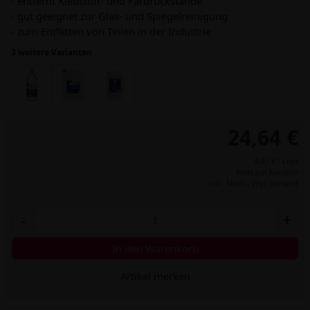
- entfernt Klebstoff- und Farbrückstände
- gut geeignet zur Glas- und Spiegelreinigung
- zum Entfetten von Teilen in der Industrie
3 weitere Varianten
24,64 €
4,93 € / Liter
Preis per Kanister
inkl. MwSt.,
zzgl. Versand
-
+
In den Warenkorb
Artikel merken