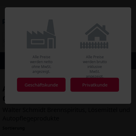
Kundenkonto
Merkliste
Warenkorb
Alle Preise
Alle Preise
Geschäftskunde
Privatkunden
werden netto
werden brutto
Preise ohne MwSt.
Preise mit MwSt.
ohne MwSt.
inklusive
angezeigt.
MwSt.
angezeigt.
Geschäftskunde
Privatkunde
Artikel - Walter Schmidt Chemie
GmbH
Walter Schmidt Brennspiritus, Lösemittel und
Autopflegeprodukte
Sortierung