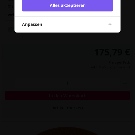
Alles akzeptieren
- bis 60 Grad waschmaschinefest
1 weitere Variante
Anpassen
175,79 €
Preis per Pack
inkl. MwSt.,
zzgl. Versand
-
+
In den Warenkorb
Artikel merken