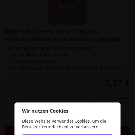
Eilfix Duftöl Green Fresh 1 l Flasche
Bringt angenehmen, lang anhaltenden Frischeduft.
- zur Verbesserung der Raumatmosphäre
- lang anhaltenden Frischeduft
- hinterlässt keine Flecken
- besonders geeignet für Umkleidekabinen, Fitnessräume
7,17 €
7,17 € / Liter
Preis per Flasche
inkl. MwSt.,
zzgl. Versand
Wir nutzen Cookies
-
+
Diese Website verwendet Cookies, um die
Benutzerfreundlichkeit zu verbessern.
In den Warenkorb