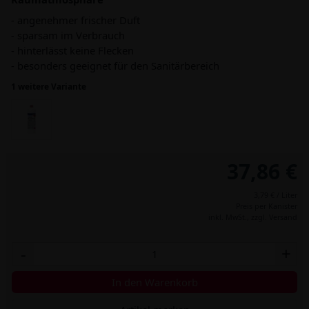
- angenehmer frischer Duft
- sparsam im Verbrauch
- hinterlässt keine Flecken
- besonders geeignet für den Sanitärbereich
1 weitere Variante
37,86 €
3,79 € / Liter
Preis per Kanister
inkl. MwSt.,
zzgl. Versand
-
+
In den Warenkorb