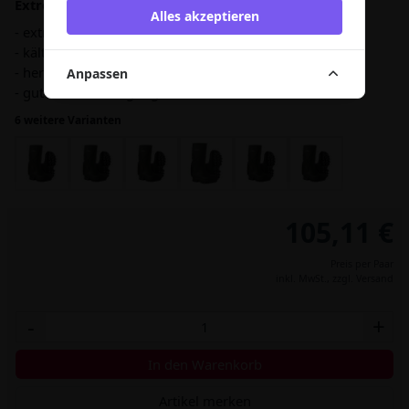
Extrem langlebig durch neuartiges PU-System.
Alles akzeptieren
- extrem leicht, nur 1300 g
- kälteflexibel bis -50 °C
- hervorragendes Tragegefühl
Anpassen
- gute Abrollbewegung
6 weitere Varianten
105,11 €
Preis per Paar
inkl. MwSt.,
zzgl. Versand
-
+
In den Warenkorb
Artikel merken