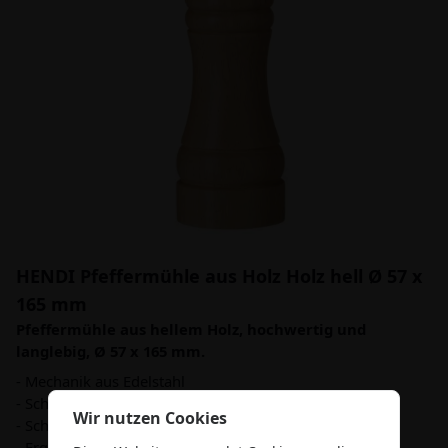
HENDI Pfeffermühle aus Holz Holz hell Ø 57 x
165 mm
Pfeffermühle aus hellem Holz, hochwertig und
langlebig, Ø 57 x 165 mm.
- Mechanik aus Edelstahl
- Schutz gegen das Ausgießen von Pfeffer
Wir nutzen Cookies
- Schleifgrad einstellbar
- Ergonomische Form