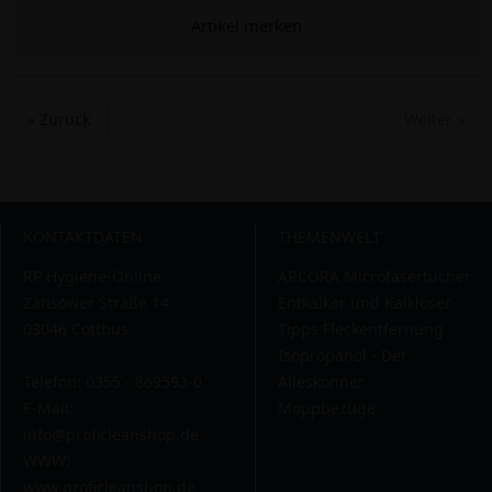
Artikel merken
« Zurück
Weiter »
KONTAKTDATEN
THEMENWELT
RP Hygiene-Online
ARCORA Microfasertücher
Zahsower Straße 14
Entkalker und Kalklöser
03046 Cottbus
Tipps Fleckentfernung
Isopropanol - Der
Telefon: 0355 - 869593-0
Alleskönner
E-Mail:
Moppbezüge
info@proficleanshop.de
WWW:
www.proficleanshop.de