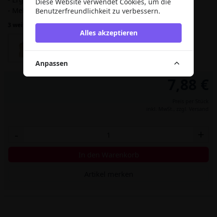
Diese Website verwendet Cookies, um die
- Mehrere Farben verfügbar
Benutzerfreundlichkeit zu verbessern.
3 weitere Varianten
Alles akzeptieren
Anpassen
7,88 €
Preis per Stück
inkl. MwSt.,
zzgl. Versand
-
+
In den Warenkorb
Artikel merken