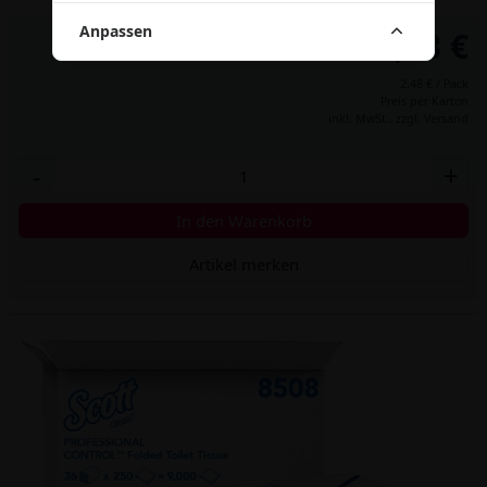
Anpassen
74,13 €
2,48 € / Pack
Preis per Karton
inkl. MwSt.,
zzgl. Versand
-
+
In den Warenkorb
Artikel merken