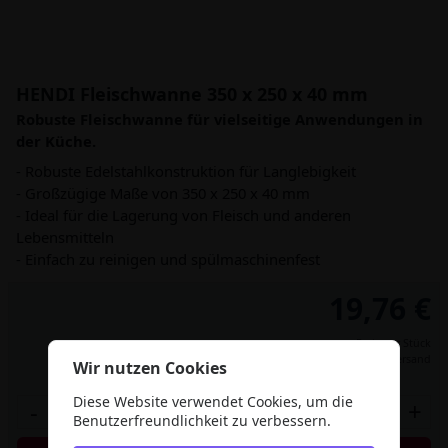
HENDI Fleischwanne 350 x 250 x 40 mm
Robuste Fleischwanne für vielseitige Anwendungen in
der Küche.
- Robuste Edelstahlkonstruktion für Langlebigkeit
- Großzügige Maße von 350 x 250 x 40 mm
- Ideal für die Lagerung von Fleisch und anderen
Lebensmitteln
- Einfach zu reinigen und spülmaschinenfest
19,76 €
Preis per Stück
inkl. MwSt.,
zzgl. Versand
Wir nutzen Cookies
Diese Website verwendet Cookies, um die
-
+
Benutzerfreundlichkeit zu verbessern.