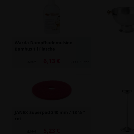
Warda Dampfbademulsion
Bambus 1 l Flasche
6,13 €
Alter Preis: 7,94 €
7,94 €
6,13 € / Liter
JANEX Superpad 340 mm / 13 ½ "
rot
5,23 €
Alter Preis: 6,93 €
6,93 €