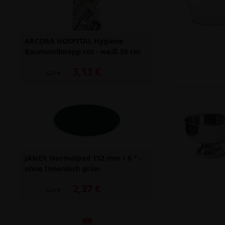
ARCORA HOSPITAL Hygiene
Baumwollmopp rot - weiß 50 cm
3,13 €
Alter Preis: 3,71 €
3,71 €
JANEX Normalpad 152 mm / 6 " -
ohne Innenloch grün
2,37 €
Alter Preis: 3,15 €
3,15 €