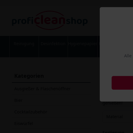
Reinigung
Desinfektion
Hygienepapier
Körperpflege
Alle
Gastr
Kategorien
Weinkühl
Ausgießer & Flaschenöffner
Entdecke eine 
Bier
genießen!
Cocktailzubehör
Material
Eiswürfel
Sortierung