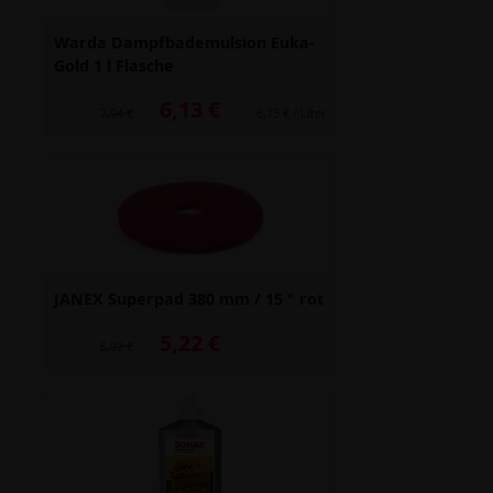
Warda Dampfbademulsion Euka-
Gold 1 l Flasche
6,13 €
Alter Preis: 7,94 €
7,94 €
6,13 € / Liter
JANEX Superpad 380 mm / 15 " rot
5,22 €
Alter Preis: 6,92 €
6,92 €