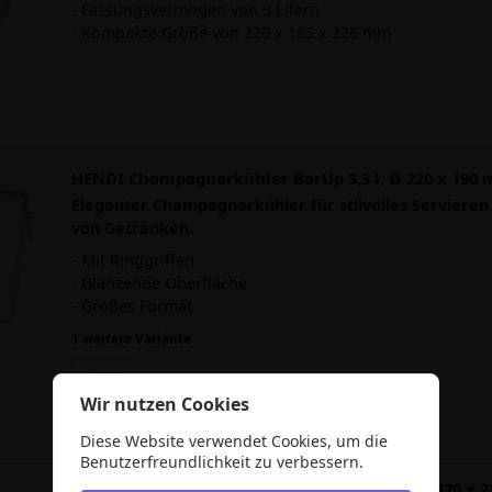
- Fassungsvermögen von 3 Litern
- Kompakte Größe von 220 x 185 x 226 mm
HENDI Champagnerkühler BarUp 3,3 l, Ø 220 x 190
Eleganter Champagnerkühler für stilvolles Servieren
von Getränken.
- Mit Ringgriffen
- Glänzende Oberfläche
- Großes Format
1 weitere Variante
Wir nutzen Cookies
Diese Website verwendet Cookies, um die
Benutzerfreundlichkeit zu verbessern.
HENDI Party-Getränkekühler BarUp 13,5 l, Ø 370 x