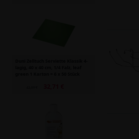
Duni Zelltuch Serviette Klassik 4-
lagig, 40 x 40 cm, 1/4 Falz, leaf
green 1 Karton = 6 x 50 Stück
32,71 €
Alter Preis: 43,09 €
43,09 €