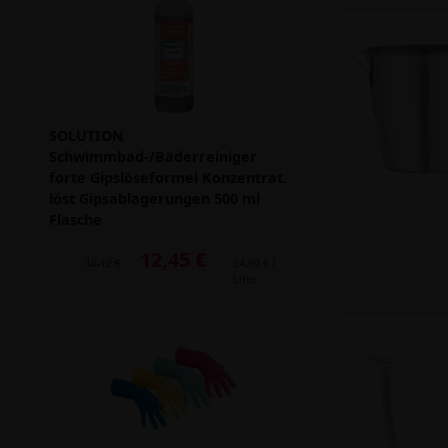
SOLUTION
Schwimmbad-/Bäderreiniger
forte Gipslöseformel Konzentrat.
löst Gipsablagerungen 500 ml
Flasche
12,45 €
Alter Preis: 16,12 €
16,12 €
24,90 € /
Liter