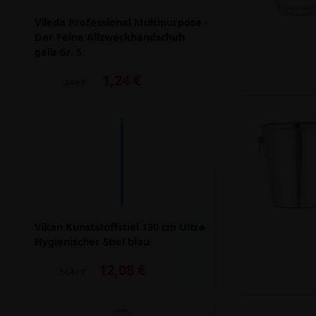
Vileda Professional Multipurpose -
Der Feine Allzweckhandschuh
gelb Gr. S
1,24 €
Alter Preis: 1,59 €
1,59 €
Vikan Kunststoffstiel 130 cm Ultra
Hygienischer Stiel blau
12,08 €
Alter Preis: 16,43 €
16,43 €