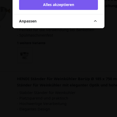
Alles akzeptieren
Großer Getränkekühler für Partys und Veranstaltunge
Fassungsvermögen.
- Aus Edelstahl
Anpassen
- Elegante Griffe
- Perfekt für die Verwendung bei Banketten
- Spülmaschinenfest
1 weitere Variante
HENDI Ständer für Weinkühler BarUp Ø 185 x 750 
Ständer für Weinkühler mit eleganter Optik und hoher
- Stabiler Ständer für Weinkühler
- Platzsparend und praktisch
- Hochwertige Verarbeitung
- Elegantes Design