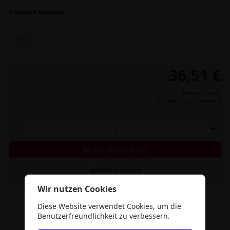
1 weitere Variante
36,51 €
Preis per Stück
inkl. MwSt.,
zzgl. Versand
-
+
In den Warenkorb
Artikel merken
Wir nutzen Cookies
Diese Website verwendet Cookies, um die
Benutzerfreundlichkeit zu verbessern.