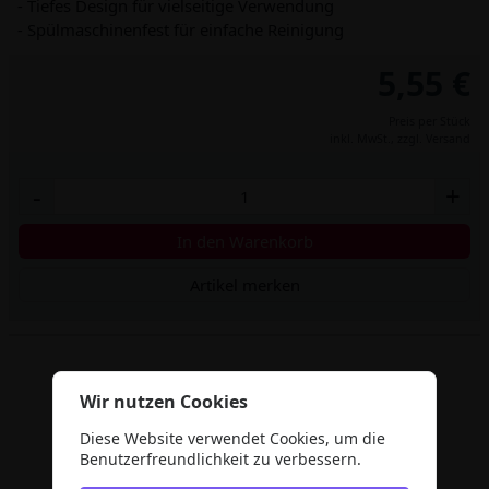
- Tiefes Design für vielseitige Verwendung
- Spülmaschinenfest für einfache Reinigung
5,55 €
Preis per Stück
inkl. MwSt.,
zzgl. Versand
-
+
In den Warenkorb
Artikel merken
Wir nutzen Cookies
Diese Website verwendet Cookies, um die
Benutzerfreundlichkeit zu verbessern.