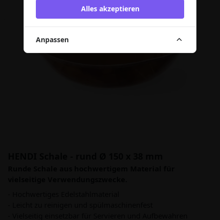
Alles akzeptieren
Anpassen
HENDI Schale - rund Ø 150 x 38 mm
Runde Schale aus hochwertigem Material für
vielseitige Verwendungszwecke.
- Hochwertiges Edelstahlmaterial
- Leicht zu reinigen und spülmaschinenfest
- Vielseitig einsetzbar für Servieren und Aufbewahren