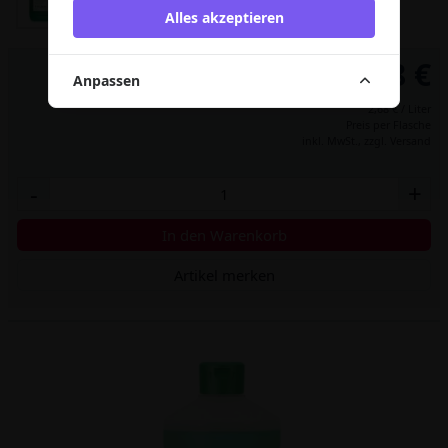
Alles akzeptieren
2,68 €
Anpassen
2,68 € / Liter
Preis per Flasche
inkl. MwSt.,
zzgl. Versand
-
+
In den Warenkorb
Artikel merken