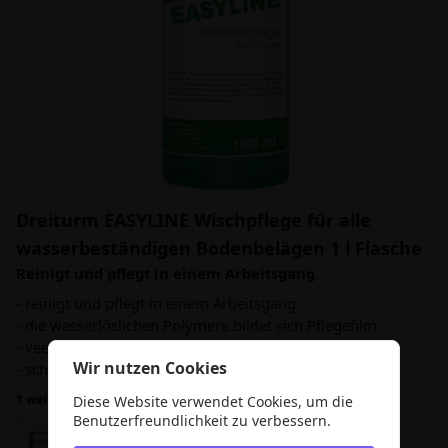
Dreiturm EASYLINE Wischpflege für alle
wasserbeständigen Bodenbelägen 1 l Flasche
Reinigt und pflegt in einem Arbeitsgang.
- reinigt und pflegt in einem Arbeitsgang
- die wasserlöslichen Polymere bildet sich Pflegefilm
- veeinfacht die nachfolgende Unterhaltsreinigung
Wir nutzen Cookies
- schaumarm
1 weitere Variante
Diese Website verwendet Cookies, um die
Benutzerfreundlichkeit zu verbessern.