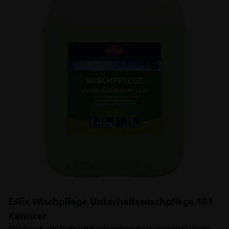
Eilfix Wischpflege Unterhaltswischpflege 10 l
Kanister
Mit frischem Duft und intensiver Reinigungswirkung.